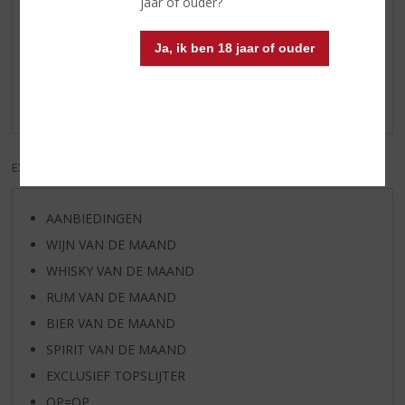
jaar of ouder?
Reviews
Ja, ik ben 18 jaar of ouder
Schrijf een review
Er zijn nog geen reviews geplaatst voor dit product
EXCL. BTW
INCL. BTW
AANBIEDINGEN
WIJN VAN DE MAAND
WHISKY VAN DE MAAND
RUM VAN DE MAAND
BIER VAN DE MAAND
SPIRIT VAN DE MAAND
EXCLUSIEF TOPSLIJTER
OP=OP