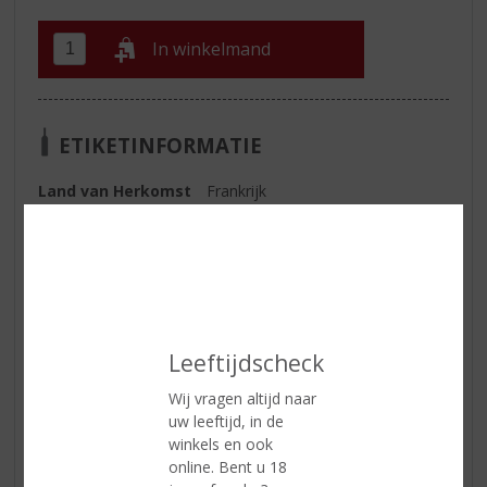
In winkelmand
ETIKETINFORMATIE
Land van Herkomst
Frankrijk
Regio
Rhône
Inhoud
75 CL
Alcoholpercentage
14% vol
Soort wijn
Rood
Leeftijdscheck
Smaaktype Wijn
Stevig & Kruidig
Wij vragen altijd naar
Wijn-spijs
Gebraden vlees, langzaam
uw leeftijd, in de
gegaarde beenham, wild.
winkels en ook
online. Bent u 18