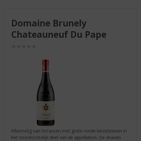
S
p
r
Domaine Brunely
i
n
Chateauneuf Du Pape
g
n
(0,0
a
/
a
5)
r
d
e
n
a
v
i
g
a
t
i
Afkomstig van terrassen met grote ronde kiezelstenen in
e
het noordoostelijk deel van de appellation. De druiven