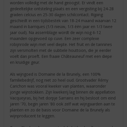
worden volledig met de hand geoogst. Er vindt een
gedeeltelijke ontsteling plaats en een vergisting bij 24-28
graden celcius en 25-30 dagen schilcontact. Rijping
geschiedt in een tijdsbestek van 18-24 maand waarvan 12
maand in barriques (1/3 nieuw, 1/3 één jaar en 1/3 twee
jaar oud). Na assemblage wordt de wijn nog 6-12
maanden opgevoed op cuve. Een zeer complexe
robijnrode wijn met veel diepte. Het fruit en de tannines
zijn versmolten met de subtiele houttoon, die je eerder
voelt dan proeft. Een fraaie Châteauneuf met een diepe
en kruidige geur.
Als wijngoed is Domaine de la Brunely, een 100%
familiebedrijf, nog niet zo heel oud. Grootvader Rémy
Carichon was vooral kweker van planten, waaronder
jonge wijnstokken. Zijn kwekerij lag binnen de appellation
Vacqueyras, bij het dorpje Sarrains en hij besloot om eind
jaren '70, begin jaren '80 ook zelf wat wijngaarden aan te
planten en zo de basis voor Domaine de la Brunely als
wijnproducent te leggen.