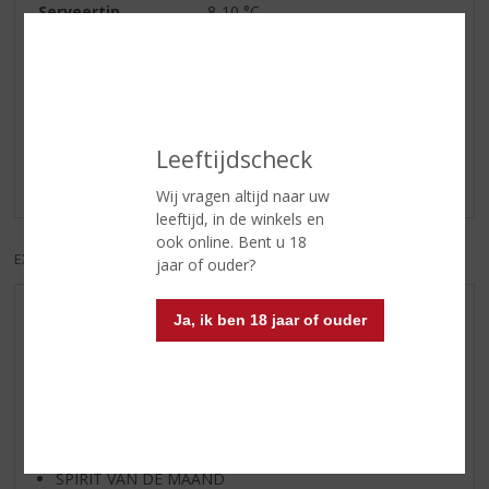
Serveertip
8-10 °C
Reviews
Schrijf een review
Leeftijdscheck
Er zijn nog geen reviews geplaatst voor dit product
Wij vragen altijd naar uw
leeftijd, in de winkels en
ook online. Bent u 18
EXCL. BTW
INCL. BTW
jaar of ouder?
AANBIEDINGEN
Ja, ik ben 18 jaar of ouder
WIJN VAN DE MAAND
WHISKY VAN DE MAAND
RUM VAN DE MAAND
BIER VAN DE MAAND
SPIRIT VAN DE MAAND