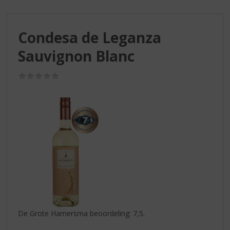
S
p
r
Condesa de Leganza
i
n
Sauvignon Blanc
g
n
(0,0
a
/
a
5)
r
d
e
n
a
v
i
g
a
t
i
De Grote Hamersma beoordeling: 7,5.
e