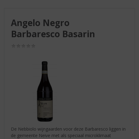
S
p
r
Angelo Negro
i
n
Barbaresco Basarin
g
n
(0,0
a
/
a
5)
r
d
e
n
a
v
i
g
a
t
i
De Nebbiolo wijngaarden voor deze Barbaresco liggen in
e
de gemeente Neive met als speciaal microklimaat