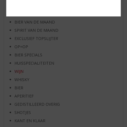
WHISKY VAN DE MAAND
RUM VAN DE MAAND
BIER VAN DE MAAND
SPIRIT VAN DE MAAND
EXCLUSIEF TOPSLIJTER
OP=OP
BIER SPECIALS
HUISSPECIALITEITEN
WIJN
WHISKY
BIER
APERITIEF
GEDISTILLEERD OVERIG
SHOTJES
KANT EN KLAAR