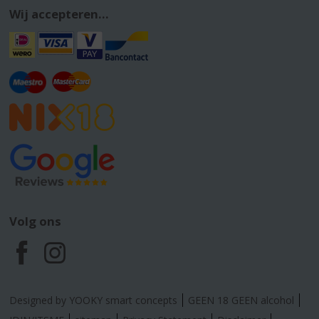
Wij accepteren...
Volg ons
F
I
a
n
Designed by YOOKY smart concepts
GEEN 18 GEEN alcohol