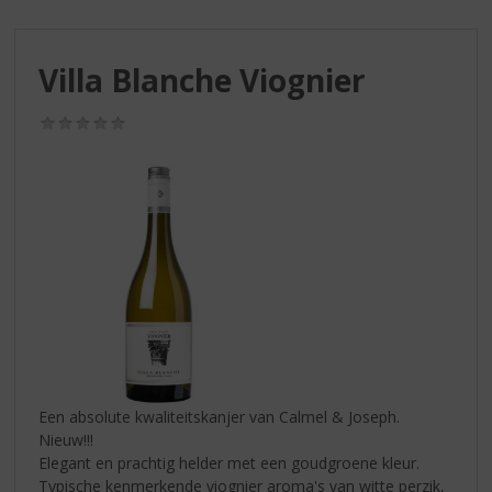
S
p
r
Villa Blanche Viognier
i
n
g
(0,0
/
n
5)
a
a
r
d
e
n
a
v
i
g
a
Een absolute kwaliteitskanjer van Calmel & Joseph.
t
Nieuw!!!
i
Elegant en prachtig helder met een goudgroene kleur.
e
Typische kenmerkende viognier aroma's van witte perzik,