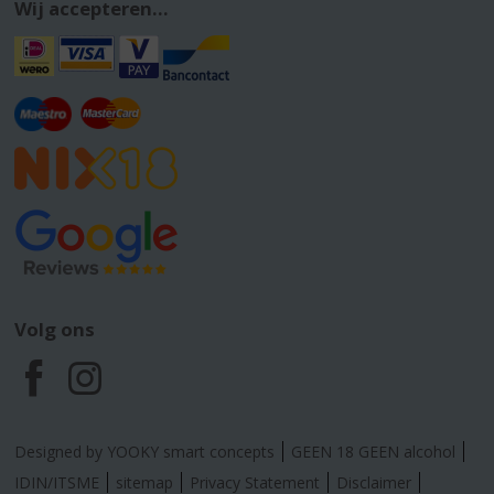
Wij accepteren...
Volg ons
F
I
a
n
Designed by YOOKY smart concepts
GEEN 18 GEEN alcohol
c
s
IDIN/ITSME
sitemap
Privacy Statement
Disclaimer