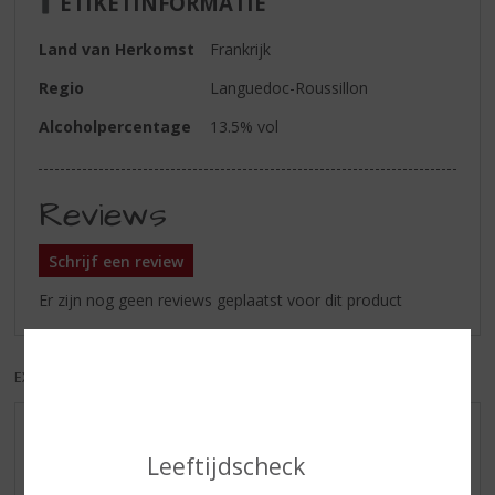
ETIKETINFORMATIE
Land van Herkomst
Frankrijk
Regio
Languedoc-Roussillon
Alcoholpercentage
13.5% vol
Reviews
Schrijf een review
Er zijn nog geen reviews geplaatst voor dit product
EXCL. BTW
INCL. BTW
AANBIEDINGEN
Leeftijdscheck
WIJN VAN DE MAAND