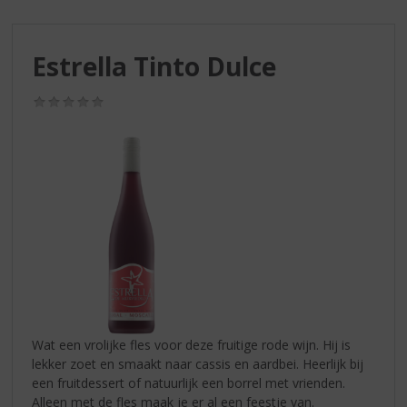
S
p
r
Estrella Tinto Dulce
i
n
g
(0,0
/
n
5)
a
a
r
d
e
n
a
v
i
g
a
Wat een vrolijke fles voor deze fruitige rode wijn. Hij is
t
lekker zoet en smaakt naar cassis en aardbei. Heerlijk bij
i
een fruitdessert of natuurlijk een borrel met vrienden.
e
Alleen met de fles maak je er al een feestje van.