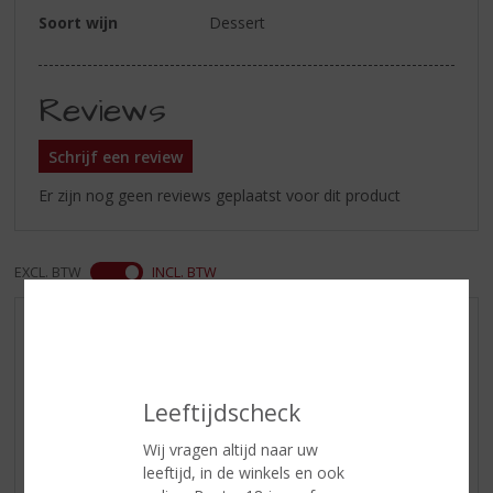
Soort wijn
Dessert
Reviews
Schrijf een review
Er zijn nog geen reviews geplaatst voor dit product
EXCL. BTW
INCL. BTW
AANBIEDINGEN
WIJN VAN DE MAAND
WHISKY VAN DE MAAND
Leeftijdscheck
RUM VAN DE MAAND
Wij vragen altijd naar uw
BIER VAN DE MAAND
leeftijd, in de winkels en ook