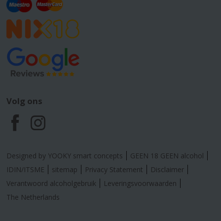
Volg ons
F
I
a
n
Designed by YOOKY smart concepts
GEEN 18 GEEN alcohol
c
s
IDIN/ITSME
sitemap
Privacy Statement
Disclaimer
Verantwoord alcoholgebruik
Leveringsvoorwaarden
e
t
The Netherlands