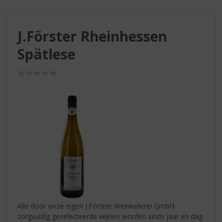
S
p
r
J.Förster Rheinhessen
i
n
Spätlese
g
n
(0,0
a
/
a
5)
r
d
e
n
a
v
i
g
a
t
i
Alle door onze eigen J.Förster Weinkellerei GmbH
e
zorgvuldig geselecteerde wijnen worden sinds jaar en dag