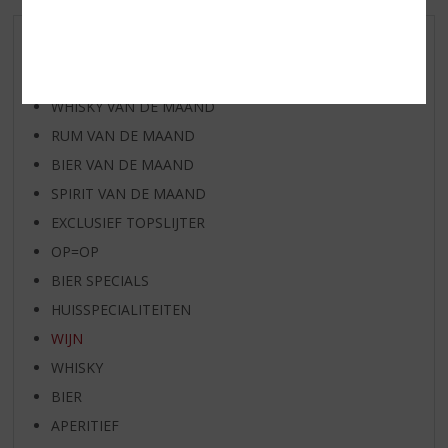
AANBIEDINGEN
WIJN VAN DE MAAND
WHISKY VAN DE MAAND
RUM VAN DE MAAND
BIER VAN DE MAAND
SPIRIT VAN DE MAAND
EXCLUSIEF TOPSLIJTER
OP=OP
BIER SPECIALS
HUISSPECIALITEITEN
WIJN
WHISKY
BIER
APERITIEF