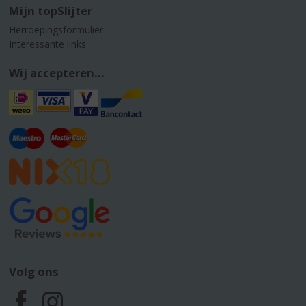
Mijn topSlijter
Herroepingsformulier
Interessante links
Wij accepteren...
Volg ons
F
I