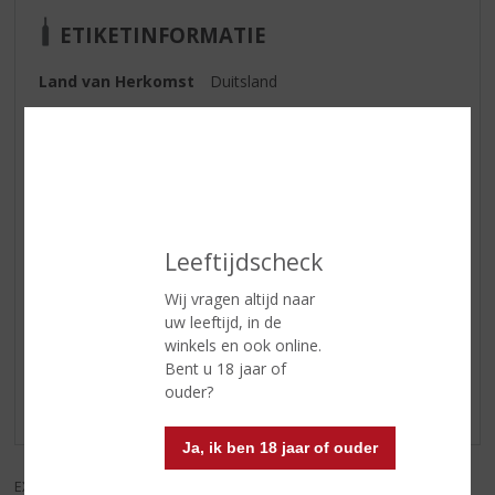
ETIKETINFORMATIE
Land van Herkomst
Duitsland
Druivensoort
Müller Thurgau
Inhoud
75 CL
Alcoholpercentage
8.5% vol
Soort wijn
Wit
Leeftijdscheck
Wij vragen altijd naar
Reviews
uw leeftijd, in de
winkels en ook online.
Bent u 18 jaar of
Schrijf een review
ouder?
Er zijn nog geen reviews geplaatst voor dit product
Ja, ik ben 18 jaar of ouder
EXCL. BTW
INCL. BTW