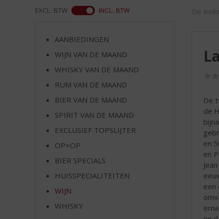
d
WEB
EXCL. BTW
INCL. BTW
De Kolkr
S
p
r
AANBIEDINGEN
i
La
WIJN VAN DE MAAND
n
g
WHISKY VAN DE MAAND
n
RUM VAN DE MAAND
a
a
BIER VAN DE MAAND
De t
r
de H
SPIRIT VAN DE MAAND
d
bijn
EXCLUSIEF TOPSLIJTER
e
gebr
n
en 5
OP=OP
a
en P
BIER SPECIALS
v
Jean
i
eeuw
HUISSPECIALITEITEN
g
een 
WIJN
a
omva
t
WHISKY
erna
i
en d