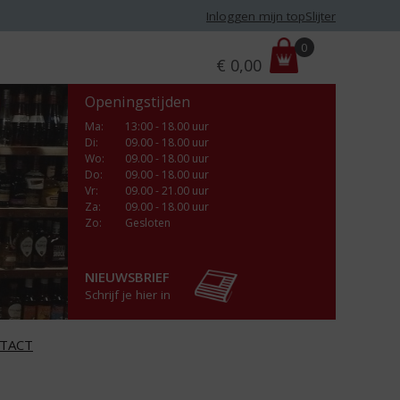
Inloggen mijn topSlijter
P
0
€
0,00
r
i
Openingstijden
j
s
Ma
:
13:00 - 18.00 uur
Di
:
09.00 - 18.00 uur
:
Wo
:
09.00 - 18.00 uur
Do
:
09.00 - 18.00 uur
Vr
:
09.00 - 21.00 uur
Za
:
09.00 - 18.00 uur
Zo:
Gesloten
NIEUWSBRIEF
Schrijf je hier in
TACT