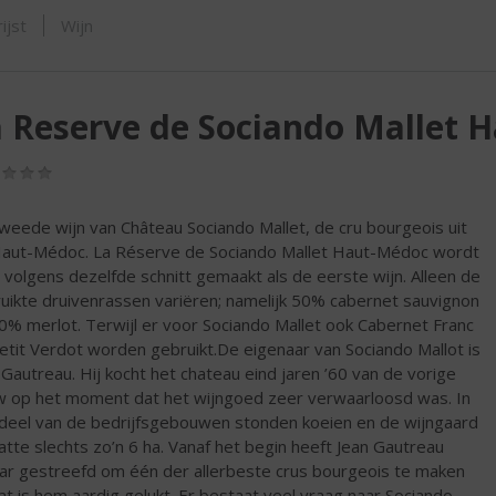
SHOP
ijst
Wijn
 Reserve de Sociando Mallet 
(0,0
/
5)
weede wijn van Château Sociando Mallet, de cru bourgeois uit
aut-Médoc. La Réserve de Sociando Mallet Haut-Médoc wordt
a volgens dezelfde schnitt gemaakt als de eerste wijn. Alleen de
uikte druivenrassen variëren; namelijk 50% cabernet sauvignon
0% merlot. Terwijl er voor Sociando Mallet ook Cabernet Franc
etit Verdot worden gebruikt.De eigenaar van Sociando Mallot is
 Gautreau. Hij kocht het chateau eind jaren ’60 van de vorige
 op het moment dat het wijngoed zeer verwaarloosd was. In
deel van de bedrijfsgebouwen stonden koeien en de wijngaard
tte slechts zo’n 6 ha. Vanaf het begin heeft Jean Gautreau
ar gestreefd om één der allerbeste crus bourgeois te maken
at is hem aardig gelukt. Er bestaat veel vraag naar Sociando