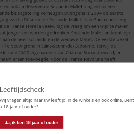
et en ook La Réserve de Sociando Mallet mag zich in een
gende belangstelling verheugen.Overigens is 2004 de eerste
gang van La Réserve de Sociando Mallet. Jean Gaultreau kreeg
it de Franse Horeca veelvuldig de vraag om een wijn te maken
wat jonger kon worden gedronken. Sociando Mallet ontleent zijn
 aan de heer Sociando en de weduwe Mallet. De eerste bezat
e 17e eeuw grond in Saint-Seurin-de-Cadourne, terwijl de
de rond 1850 eigenaresse van Château Sociando werd, en
 naam eraan toevoegde. Vóór de Franse Revolutie heeft
ando-Mallet toebehoord aan Guillaume de Brochon, een zeer
ghebbend man. In Bordeaux werd zelfs een straat naar hem
noemd.
Leeftijdscheck
€
16,95
Wij vragen altijd naar uw leeftijd, in de winkels en ook online. Ben
Fles
u 18 jaar of ouder?
Huidige voorraad: 7
Ja, ik ben 18 jaar of ouder