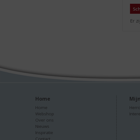
Sch
Er z
Home
Mijn
Home
Herro
Webshop
Inter
Over ons
Nieuws
Inspiratie
Contact