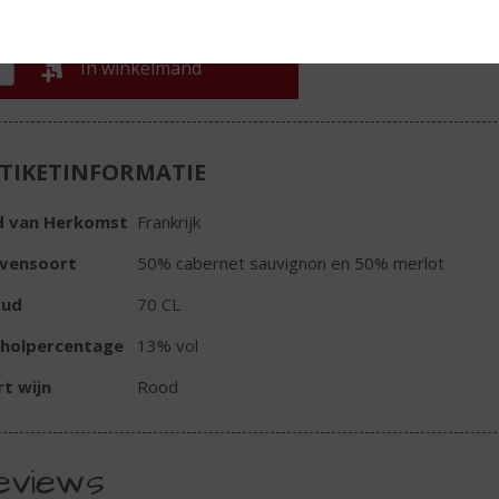
In winkelmand
TIKETINFORMATIE
d van Herkomst
Frankrijk
ivensoort
50% cabernet sauvignon en 50% merlot
oud
70 CL
oholpercentage
13% vol
t wijn
Rood
eviews