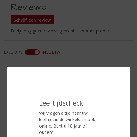
Reviews
Schrijf een review
Er zijn nog geen reviews geplaatst voor dit product
EXCL. BTW
INCL. BTW
AANBIEDINGEN
WIJN VAN DE MAAND
WHISKY VAN DE MAAND
RUM VAN DE MAAND
Leeftijdscheck
BIER VAN DE MAAND
Wij vragen altijd naar uw
SPIRIT VAN DE MAAND
leeftijd, in de winkels en ook
EXCLUSIEF TOPSLIJTER
online. Bent u 18 jaar of
OP=OP
ouder?