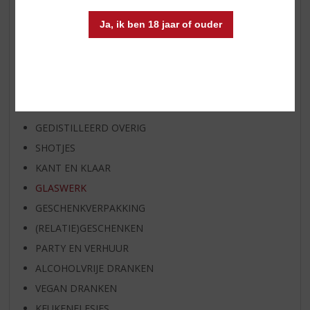
BIER SPECIALS
Ja, ik ben 18 jaar of ouder
HUISSPECIALITEITEN
WIJN
WHISKY
BIER
APERITIEF
GEDISTILLEERD OVERIG
SHOTJES
KANT EN KLAAR
GLASWERK
GESCHENKVERPAKKING
(RELATIE)GESCHENKEN
PARTY EN VERHUUR
ALCOHOLVRIJE DRANKEN
VEGAN DRANKEN
KEUKENFLESJES