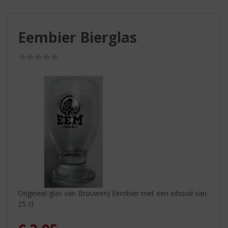
S
p
r
Eembier Bierglas
i
n
g
(0,0
/
n
5)
a
a
r
d
e
n
a
v
i
g
a
Origineel glas van Brouwerij Eembier met een inhoud van
t
25 cl.
i
e