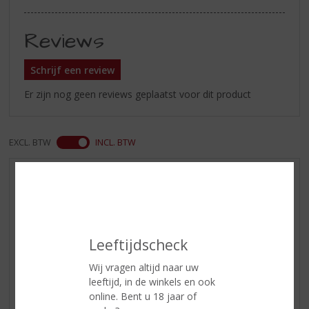
Reviews
Schrijf een review
Er zijn nog geen reviews geplaatst voor dit product
EXCL. BTW
INCL. BTW
AANBIEDINGEN
WIJN VAN DE MAAND
WHISKY VAN DE MAAND
RUM VAN DE MAAND
Leeftijdscheck
BIER VAN DE MAAND
Wij vragen altijd naar uw
SPIRIT VAN DE MAAND
leeftijd, in de winkels en ook
online. Bent u 18 jaar of
EXCLUSIEF TOPSLIJTER