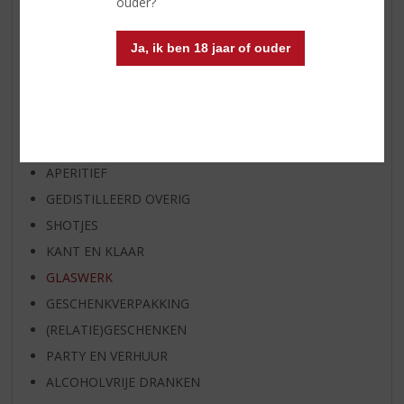
ouder?
OP=OP
BIER SPECIALS
Ja, ik ben 18 jaar of ouder
HUISSPECIALITEITEN
WIJN
WHISKY
BIER
APERITIEF
GEDISTILLEERD OVERIG
SHOTJES
KANT EN KLAAR
GLASWERK
GESCHENKVERPAKKING
(RELATIE)GESCHENKEN
PARTY EN VERHUUR
ALCOHOLVRIJE DRANKEN