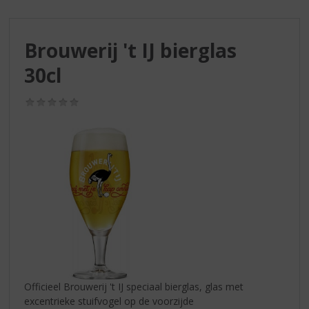
S
p
r
Brouwerij 't IJ bierglas
i
n
30cl
g
n
(0,0
a
/
a
5)
r
d
e
n
a
v
i
g
a
t
i
Officieel Brouwerij 't IJ speciaal bierglas, glas met
e
excentrieke stuifvogel op de voorzijde