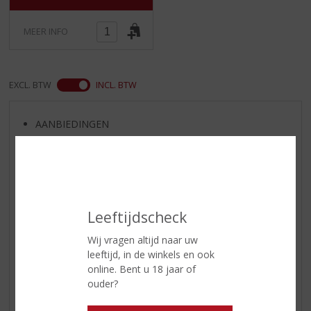
MEER INFO
EXCL. BTW
INCL. BTW
AANBIEDINGEN
WIJN VAN DE MAAND
WHISKY VAN DE MAAND
RUM VAN DE MAAND
BIER VAN DE MAAND
Leeftijdscheck
SPIRIT VAN DE MAAND
Wij vragen altijd naar uw
EXCLUSIEF TOPSLIJTER
leeftijd, in de winkels en ook
OP=OP
online. Bent u 18 jaar of
ouder?
BIER SPECIALS
HUISSPECIALITEITEN