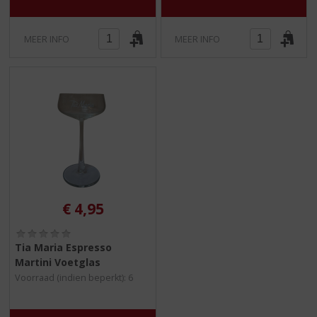
MEER INFO
MEER INFO
€
4,95
(
0
Tia Maria Espresso
,
Martini Voetglas
0
Voorraad (indien beperkt): 6
/
5
)