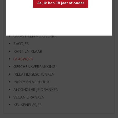
Ja, ik ben 18 jaar of ouder
WIJN
WHISKY
BIER
APERITIEF
GEDISTILLEERD OVERIG
SHOTJES
KANT EN KLAAR
GLASWERK
GESCHENKVERPAKKING
(RELATIE)GESCHENKEN
PARTY EN VERHUUR
ALCOHOLVRIJE DRANKEN
VEGAN DRANKEN
KEUKENFLESJES