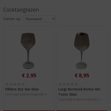
S
p
Cocktailglazen
r
i
Sorteer op:
n
g
n
a
a
r
d
e
n
a
v
€
2,95
€
8,95
i
g
(
(
0
0
Filliers Dry Gin Glas
Luigi Bormioli Roma Gin
a
,
,
Tonic Glas
t
Voorraad (indien beperkt): 4
0
0
i
Voorraad (indien beperkt): 3
/
/
5
5
e
)
)