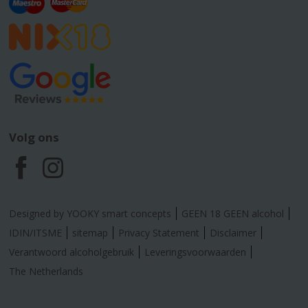
Volg ons
F
I
a
n
Designed by YOOKY smart concepts
GEEN 18 GEEN alcohol
c
s
IDIN/ITSME
sitemap
Privacy Statement
Disclaimer
Verantwoord alcoholgebruik
Leveringsvoorwaarden
e
t
The Netherlands