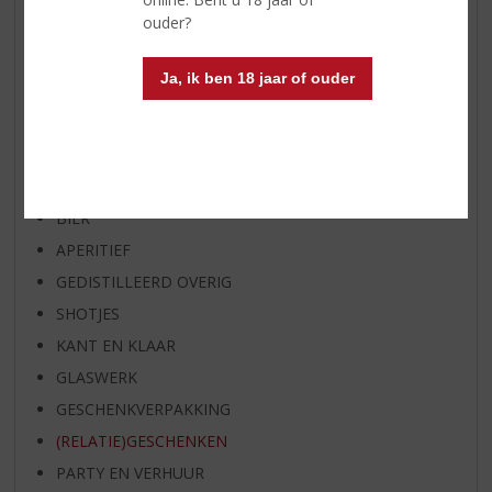
ouder?
EXCLUSIEF TOPSLIJTER
OP=OP
Ja, ik ben 18 jaar of ouder
BIER SPECIALS
HUISSPECIALITEITEN
WIJN
WHISKY
BIER
APERITIEF
GEDISTILLEERD OVERIG
SHOTJES
KANT EN KLAAR
GLASWERK
GESCHENKVERPAKKING
(RELATIE)GESCHENKEN
PARTY EN VERHUUR