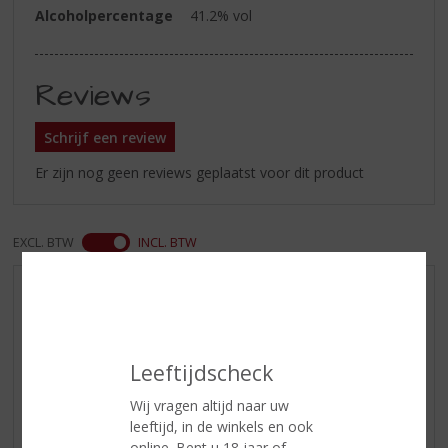
Alcoholpercentage
41.2% vol
Reviews
Schrijf een review
Er zijn nog geen reviews geplaatst voor dit product
EXCL. BTW
INCL. BTW
AANBIEDINGEN
WIJN VAN DE MAAND
WHISKY VAN DE MAAND
Leeftijdscheck
RUM VAN DE MAAND
Wij vragen altijd naar uw
BIER VAN DE MAAND
leeftijd, in de winkels en ook
SPIRIT VAN DE MAAND
online. Bent u 18 jaar of