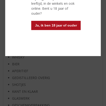
RUM VAN DE MAAND
leeftijd, in de winkels en ook
online. Bent u 18 jaar of
BIER VAN DE MAAND
ouder?
SPIRIT VAN DE MAAND
EXCLUSIEF TOPSLIJTER
Ja, ik ben 18 jaar of ouder
OP=OP
BIER SPECIALS
HUISSPECIALITEITEN
WIJN
WHISKY
BIER
APERITIEF
GEDISTILLEERD OVERIG
SHOTJES
KANT EN KLAAR
GLASWERK
GESCHENKVERPAKKING