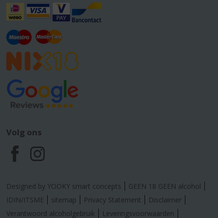
Volg ons
F
I
a
n
Designed by YOOKY smart concepts
GEEN 18 GEEN alcohol
c
s
IDIN/ITSME
sitemap
Privacy Statement
Disclaimer
Verantwoord alcoholgebruik
Leveringsvoorwaarden