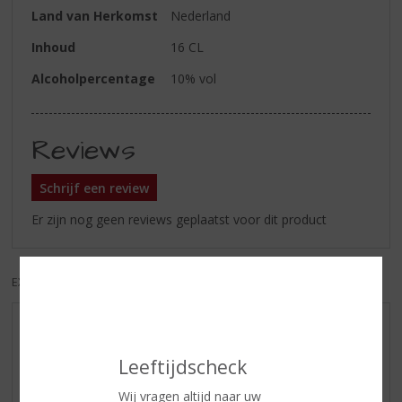
Land van Herkomst
Nederland
Inhoud
16 CL
Alcoholpercentage
10% vol
Reviews
Schrijf een review
Er zijn nog geen reviews geplaatst voor dit product
EXCL. BTW
INCL. BTW
AANBIEDINGEN
WIJN VAN DE MAAND
Leeftijdscheck
WHISKY VAN DE MAAND
Wij vragen altijd naar uw