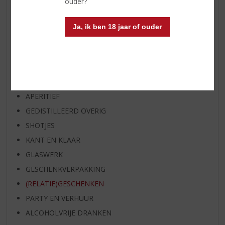
ouder?
OP=OP
BIER SPECIALS
Ja, ik ben 18 jaar of ouder
HUISSPECIALITEITEN
WIJN
WHISKY
BIER
APERITIEF
GEDISTILLEERD OVERIG
SHOTJES
KANT EN KLAAR
GLASWERK
GESCHENKVERPAKKING
(RELATIE)GESCHENKEN
PARTY EN VERHUUR
ALCOHOLVRIJE DRANKEN