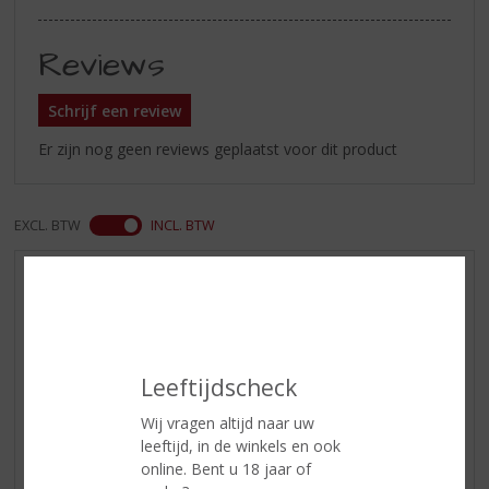
Reviews
Schrijf een review
Er zijn nog geen reviews geplaatst voor dit product
EXCL. BTW
INCL. BTW
AANBIEDINGEN
WIJN VAN DE MAAND
WHISKY VAN DE MAAND
RUM VAN DE MAAND
Leeftijdscheck
BIER VAN DE MAAND
Wij vragen altijd naar uw
SPIRIT VAN DE MAAND
leeftijd, in de winkels en ook
online. Bent u 18 jaar of
EXCLUSIEF TOPSLIJTER