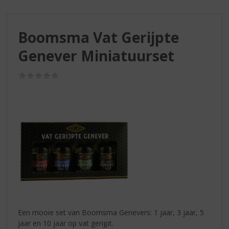
S
p
r
Boomsma Vat Gerijpte
i
n
Genever Miniatuurset
g
n
(0,0
a
/
a
5)
r
d
e
n
a
v
i
g
a
t
i
Een mooie set van Boomsma Genevers: 1 jaar, 3 jaar, 5
e
jaar en 10 jaar op vat gerijpt.