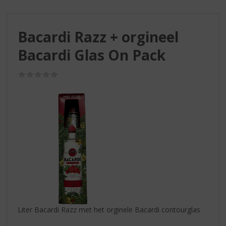
S
p
r
Bacardi Razz + orgineel
i
n
Bacardi Glas On Pack
g
n
(0,0
a
/
a
5)
r
d
e
n
a
v
i
g
a
t
i
Liter Bacardi Razz met het orginele Bacardi contourglas
e