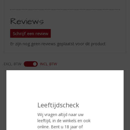
Reviews
Schrijf een review
Er zijn nog geen reviews geplaatst voor dit product
EXCL. BTW
INCL. BTW
AANBIEDINGEN
WIJN VAN DE MAAND
WHISKY VAN DE MAAND
Leeftijdscheck
RUM VAN DE MAAND
BIER VAN DE MAAND
Wij vragen altijd naar uw
leeftijd, in de winkels en ook
SPIRIT VAN DE MAAND
online. Bent u 18 jaar of