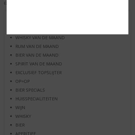
EXCL. BTW
INCL. BTW
AANBIEDINGEN
WIJN VAN DE MAAND
WHISKY VAN DE MAAND
RUM VAN DE MAAND
BIER VAN DE MAAND
SPIRIT VAN DE MAAND
EXCLUSIEF TOPSLIJTER
OP=OP
BIER SPECIALS
HUISSPECIALITEITEN
WIJN
WHISKY
BIER
APERITIEF