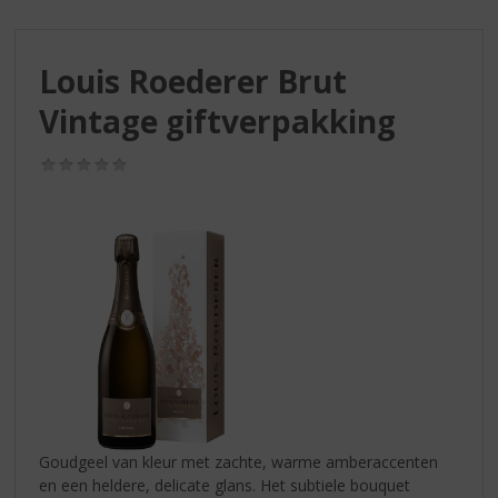
S
p
r
Louis Roederer Brut
i
n
Vintage giftverpakking
g
n
(0,0
a
/
a
5)
r
d
e
n
a
v
i
g
a
t
i
Goudgeel van kleur met zachte, warme amberaccenten
e
en een heldere, delicate glans. Het subtiele bouquet