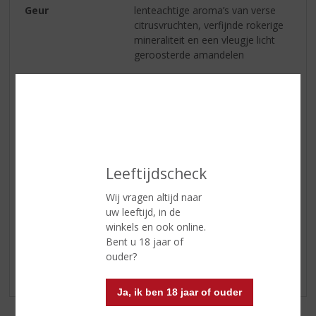
Geur
lenteachtige aroma’s van verse
citrusvruchten, verfijnde rokerige
mineraliteit en een vleugje licht
geroosterde amandelen
Smaak
talkachtige kalk en is zowel zacht
als vol, een zijdeachtig
mondgevoel met een ziltige
frisheid die zorgt voor een
verfrissend en verfijnd einde
Afdronk
lang
Leeftijdscheck
Wij vragen altijd naar
Reviews
uw leeftijd, in de
winkels en ook online.
Bent u 18 jaar of
Schrijf een review
ouder?
Er zijn nog geen reviews geplaatst voor dit product
Ja, ik ben 18 jaar of ouder