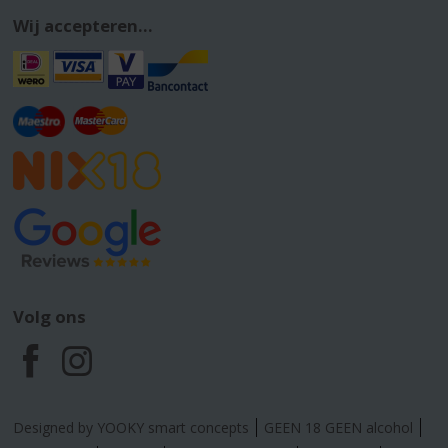
Wij accepteren...
Volg ons
F
I
a
n
Designed by YOOKY smart concepts
GEEN 18 GEEN alcohol