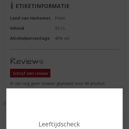
ETIKETINFORMATIE
Land van Herkomst
Polen
Inhoud
35 CL
Alcoholpercentage
40% vol
Reviews
Schrijf een review
Er zijn nog geen reviews geplaatst voor dit product
EXCL. BTW
INCL. BTW
AANBIEDINGEN
Leeftijdscheck
WIJN VAN DE MAAND