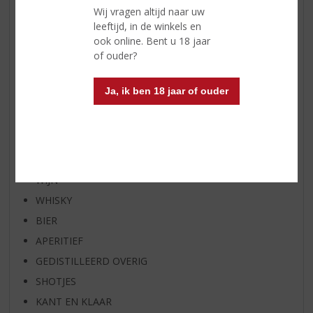
Wij vragen altijd naar uw
WHISKY VAN DE MAAND
leeftijd, in de winkels en
RUM VAN DE MAAND
ook online. Bent u 18 jaar
of ouder?
BIER VAN DE MAAND
SPIRIT VAN DE MAAND
Ja, ik ben 18 jaar of ouder
EXCLUSIEF TOPSLIJTER
OP=OP
BIER SPECIALS
HUISSPECIALITEITEN
WIJN
WHISKY
BIER
APERITIEF
GEDISTILLEERD OVERIG
SHOTJES
KANT EN KLAAR