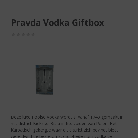
S
p
r
Pravda Vodka Giftbox
i
n
g
(0,0
/
n
5)
a
a
r
d
e
n
a
v
i
g
a
Deze luxe Poolse Vodka wordt al vanaf 1743 gemaakt in
t
het district Bieksko-Biala in het zuiden van Polen. Het
i
Karpatisch gebergte waar dit district zich bevindt biedt
e
wereldwijd de beste omstandigheden om vodka te