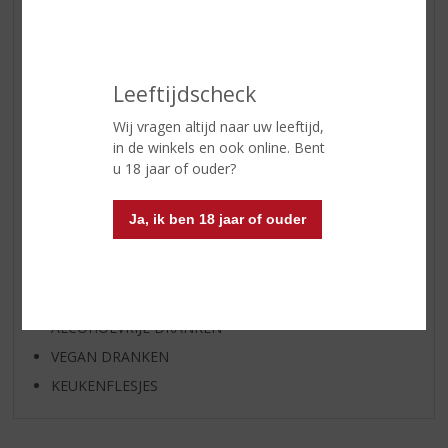
WIJN
WHISKY
BIER
Leeftijdscheck
APERITIEF
GEDISTILLEERD OVERIG
Wij vragen altijd naar uw leeftijd,
in de winkels en ook online. Bent
SHOTJES
u 18 jaar of ouder?
KANT EN KLAAR
GLASWERK
Ja, ik ben 18 jaar of ouder
GESCHENKVERPAKKING
(RELATIE)GESCHENKEN
PARTY EN VERHUUR
ALCOHOLVRIJE DRANKEN
VEGAN DRANKEN
KEUKENFLESJES