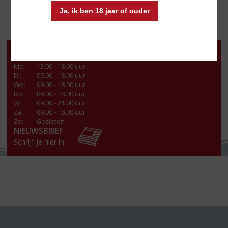
Ja, ik ben 18 jaar of ouder
Openingstijden
Ma
:
13:00 - 18.00 uur
Di
:
09.00 - 18.00 uur
Wo
:
09.00 - 18.00 uur
Do
:
09.00 - 18.00 uur
Vr
:
09.00 - 21.00 uur
Za
:
09.00 - 18.00 uur
Zo:
Gesloten
NIEUWSBRIEF
Schrijf je hier in