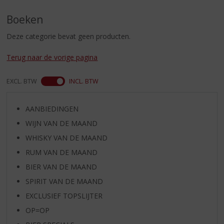
S
p
Boeken
r
i
Deze categorie bevat geen producten.
n
g
Terug naar de vorige pagina
n
a
EXCL. BTW
INCL. BTW
a
r
d
AANBIEDINGEN
e
WIJN VAN DE MAAND
n
a
WHISKY VAN DE MAAND
v
RUM VAN DE MAAND
i
BIER VAN DE MAAND
g
a
SPIRIT VAN DE MAAND
t
EXCLUSIEF TOPSLIJTER
i
OP=OP
e