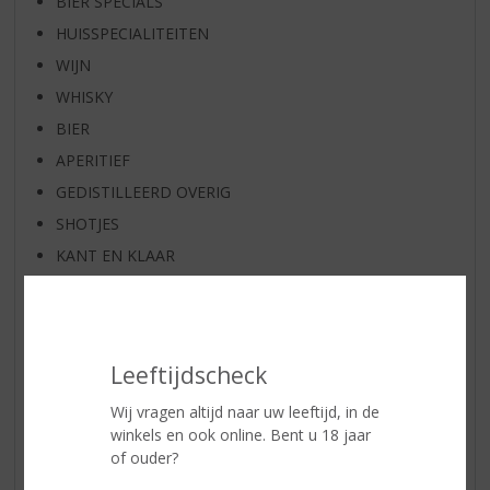
BIER SPECIALS
HUISSPECIALITEITEN
WIJN
WHISKY
BIER
APERITIEF
GEDISTILLEERD OVERIG
SHOTJES
KANT EN KLAAR
GLASWERK
GESCHENKVERPAKKING
(RELATIE)GESCHENKEN
Leeftijdscheck
PARTY EN VERHUUR
Wij vragen altijd naar uw leeftijd, in de
ALCOHOLVRIJE DRANKEN
winkels en ook online. Bent u 18 jaar
VEGAN DRANKEN
of ouder?
KEUKENFLESJES