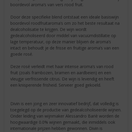
boordevol aroma’s van vers rood fruit.
Door deze specifieke blend ontstaat een ideale basiswijn
boordevol roodfruitaroma’s om zo het beste resultaat na
dealcoholisatie te krijgen. De wijn wordt
gedealcoholiseerd door middel van vacuümdistillatie op
lage temperatuur, op deze manier blijven de aroma’s
intact en behoudt je de frisse en fruitige aroma’s van een
goede rosé.
Deze rosé verleidt met haar intense aroma’s van rood
fruit (zoals frambozen, bramen en aardbeien) en een
vleugje verfrissende citrus. De wijn is levendig en heeft
een knisperende frisheid. Serveer goed gekoeld.
Divin is een jong en zeer innovatief bedrijf, dat volledig is
toegelegd op de productie van gedealcoholiseerde wijnen.
Onder leiding van wijnmaker Alessandro Bariè worden de
hoogwaardige 0.0% wijnen gemaakt, die inmiddels ook
internationale prijzen hebben gewonnen. Divin is