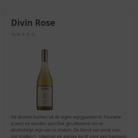
S
p
r
Divin Rose
i
n
g
(0,0
/
n
5)
a
a
r
d
e
n
a
v
i
g
a
De druiven komen uit de eigen wijngaarden in Touraine
t
(Loire) en worden specifiek gecultiveerd om er
i
alcoholvrije wijn van te maken. De blend van pinot noir,
e
cot (malbec), cabernet en gamay zorgt voor een basiswijn