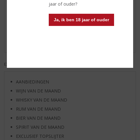
jaar of ouder?
Reviews
Ja, ik ben 18 jaar of ouder
Schrijf een review
Er zijn nog geen reviews geplaatst voor dit product
EXCL. BTW
INCL. BTW
AANBIEDINGEN
WIJN VAN DE MAAND
WHISKY VAN DE MAAND
RUM VAN DE MAAND
BIER VAN DE MAAND
SPIRIT VAN DE MAAND
EXCLUSIEF TOPSLIJTER