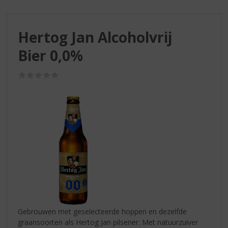
S
p
r
Hertog Jan Alcoholvrij
i
n
Bier 0,0%
g
n
(0,0
a
/
a
5)
r
d
e
n
a
v
i
g
a
t
i
Gebrouwen met geselecteerde hoppen en dezelfde
e
graansoorten als Hertog Jan pilsener. Met natuurzuiver