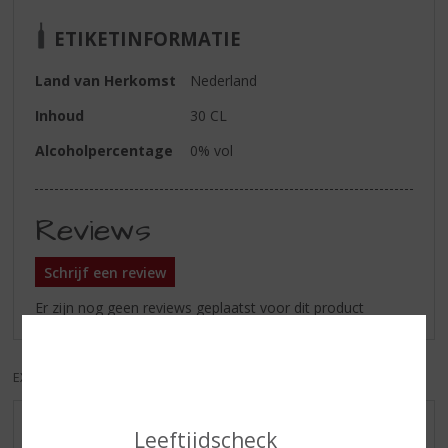
ETIKETINFORMATIE
Land van Herkomst
Nederland
Inhoud
30 CL
Alcoholpercentage
0% vol
Reviews
Schrijf een review
Er zijn nog geen reviews geplaatst voor dit product
EXCL. BTW
INCL. BTW
AANBIEDINGEN
Leeftijdscheck