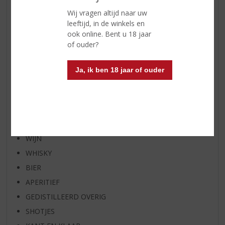
WIJN VAN DE MAAND
Wij vragen altijd naar uw
WHISKY VAN DE MAAND
leeftijd, in de winkels en
ook online. Bent u 18 jaar
RUM VAN DE MAAND
of ouder?
BIER VAN DE MAAND
SPIRIT VAN DE MAAND
Ja, ik ben 18 jaar of ouder
EXCLUSIEF TOPSLIJTER
OP=OP
BIER SPECIALS
HUISSPECIALITEITEN
WIJN
WHISKY
BIER
APERITIEF
GEDISTILLEERD OVERIG
SHOTJES