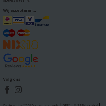
Interessante links
Wij accepteren...
Volg ons
F
I
a
n
Designed by YOOKY smart concepts
GEEN 18 GEEN alcohol