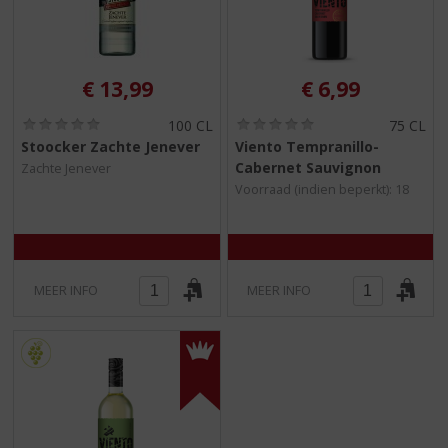
€
13,99
€
6,99
(
(
100 CL
75 CL
0
0
Stoocker Zachte Jenever
Viento Tempranillo-
,
,
Cabernet Sauvignon
Zachte Jenever
0
0
/
/
Voorraad (indien beperkt): 18
5
5
)
)
MEER INFO
MEER INFO