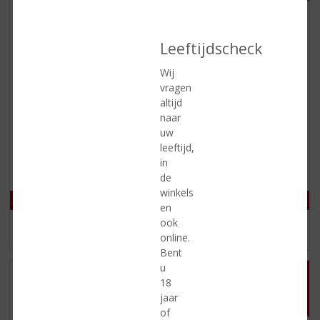
Leeftijdscheck
Wij
€
14,99
€
15,99
vragen
altijd
(
(
100 CL
100 CL
naar
0
0
Stoocker Beerenburg
Stoocker Jonge
uw
,
,
Graanjenever
Friesche Beerenburg
0
0
leeftijd,
/
/
Jonge Graanjenever
in
5
5
de
)
)
winkels
en
ook
MEER INFO
MEER INFO
online.
Bent
u
18
jaar
of