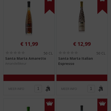
€
11,99
€
12,99
(
(
50 CL
50 CL
0
0
Santa Marta Amaretto
Santa Marta Italian
,
,
Espresso
Amandellikeur
0
0
/
/
5
5
)
)
MEER INFO
MEER INFO