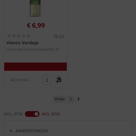
€
6,99
(
75 CL
0
Viento Verdejo
,
Voorraad (indien beperkt): 15
0
/
5
)
MEER INFO
Vorige
1
2
EXCL. BTW
INCL. BTW
AANBIEDINGEN