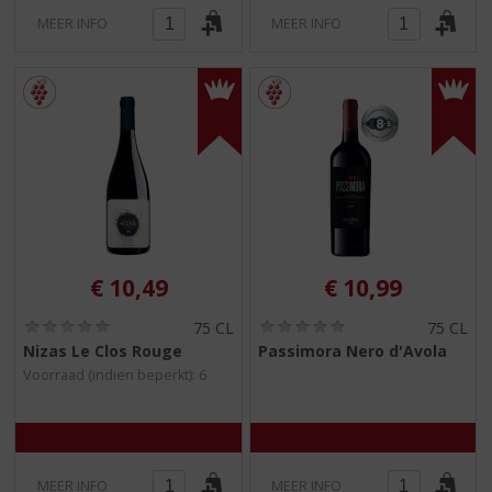
MEER INFO
MEER INFO
€
10,49
€
10,99
(
(
75 CL
75 CL
0
0
Nizas Le Clos Rouge
Passimora Nero d'Avola
,
,
Voorraad (indien beperkt): 6
0
0
/
/
5
5
)
)
MEER INFO
MEER INFO