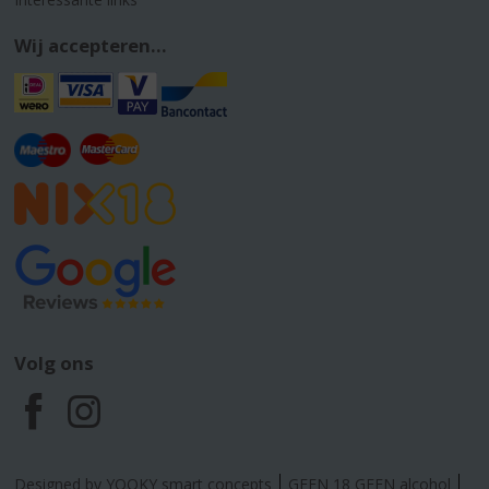
Wij accepteren...
Volg ons
F
I
a
n
Designed by YOOKY smart concepts
GEEN 18 GEEN alcohol