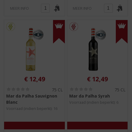
MEER INFO
MEER INFO
€
12,49
€
12,49
(
(
75 CL
75 CL
0
0
Mar da Palha Sauvignon
Mar da Palha Syrah
,
,
Blanc
Voorraad (indien beperkt): 6
0
0
/
/
Voorraad (indien beperkt): 16
5
5
)
)