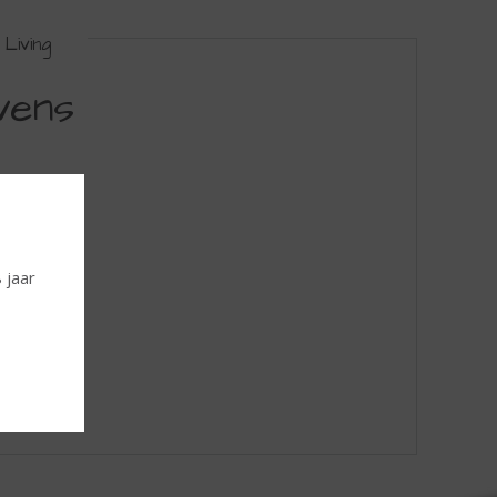
Living
vens
 jaar