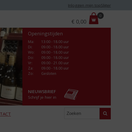
Inloggen mijn topSlijter
P
0
€
0,00
r
i
Openingstijden
j
s
Ma
:
13:00 - 18.00 uur
Di
:
09.00 - 18.00 uur
:
Wo
:
09.00 - 18.00 uur
Do
:
09.00 - 18.00 uur
Vr
:
09.00 - 21.00 uur
Za
:
09.00 - 18.00 uur
Zo:
Gesloten
NIEUWSBRIEF
Schrijf je hier in
Zoeken
TACT