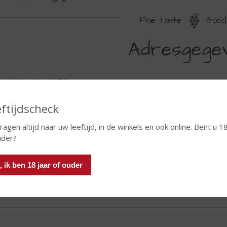
Fine Taste
Good 
DRESGEGEVENS
Adresgege
enhuizerstraat 151
8 PT Hoogland
ftijdscheck
3-4553000
ragen altijd naar uw leeftijd, in de winkels en ook online. Bent u 18
uder?
@slijterijdekolkrijst.nl
, ik ben 18 jaar of ouder
: 32119852