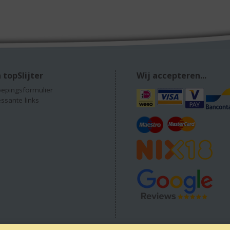
 topSlijter
Wij accepteren...
epingsformulier
essante links