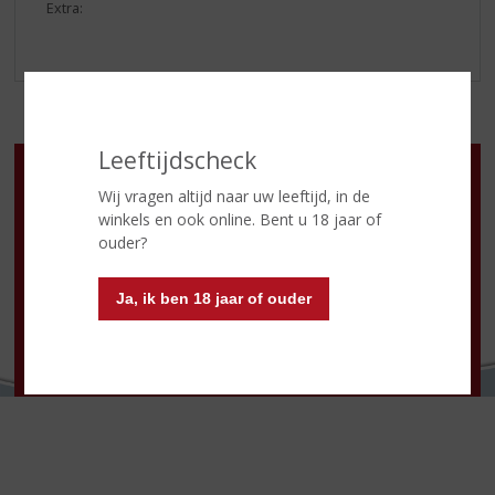
Extra:
Leeftijdscheck
Openingstijden
Wij vragen altijd naar uw leeftijd, in de
Ma
:
13:00 - 18.00 uur
winkels en ook online. Bent u 18 jaar of
Di
:
09.00 - 18.00 uur
Wo
:
09.00 - 18.00 uur
ouder?
Do
:
09.00 - 18.00 uur
Vr
:
09.00 - 21.00 uur
Ja, ik ben 18 jaar of ouder
Za
:
09.00 - 18.00 uur
Zo:
Gesloten
NIEUWSBRIEF
Schrijf je hier in