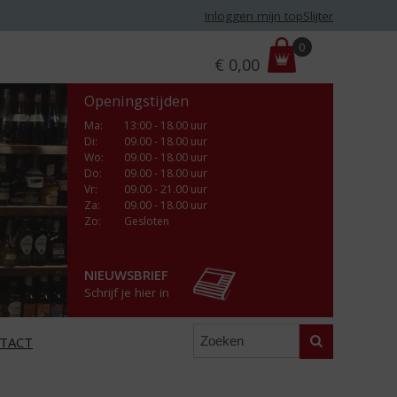
Inloggen mijn topSlijter
P
0
€
0,00
r
i
Openingstijden
j
s
Ma
:
13:00 - 18.00 uur
Di
:
09.00 - 18.00 uur
:
Wo
:
09.00 - 18.00 uur
Do
:
09.00 - 18.00 uur
Vr
:
09.00 - 21.00 uur
Za
:
09.00 - 18.00 uur
Zo:
Gesloten
NIEUWSBRIEF
Schrijf je hier in
Zoeken
TACT