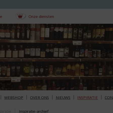
ce
Onze diensten
WEBSHOP
OVER ONS
NIEUWS
INSPIRATIE
CON
piratie
Inspiratie-archief