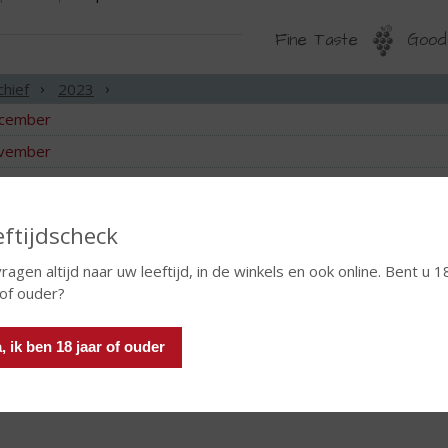
Fine Taste
Good 
NSPIRATIE-
chief
2023
RCHIEF
cember
vember
tober
gustus
eftijdscheck
vragen altijd naar uw leeftijd, in de winkels en ook online. Bent u 1
i
 of ouder?
art
bruari
, ik ben 18 jaar of ouder
uari