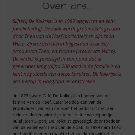
S
Over ons....
BIJ
p
r
i
Slijterij De Kolkrijst is in 1989 opgericht en echt
n
familiebedrijf. De zaak wordt grotendeels gerund
g
door Theo van de Hoef (oprichter) en zijn zoon
n
Wilco. Zij worden hierin bijgestaan door Elly
a
(vrouw van Theo) en Yvonne (vrouw van Wilco).
a
r
De winkel is gevestigd in een pand dat al
d
generaties lang (bijna 200 jaar) in de familie is en
e
kent nog steeds een dorps karakter. De Kolkrijst is
n
een begrip in Hoogland en omstreken.
a
v
i
In 1827 kwam Café De Kolkrijst in handen van de
g
familie Van de Hoef. Later breidde een van de
a
grootvaders van Van de Hoef het bedrijf uit met een
t
klein kruidenierswinkeltje. In datzelfde winkelpandje is
i
nu al jaren Slijterij De Kolkrijst gevestigd, door toedoen
e
van de vader van Theo van de Hoef.
In 1989 nam Theo
het bedrijf over een maakte het kruidenierswinkeltje