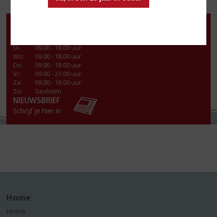
Openingstijden
Ma
:
13:00 - 18.00 uur
Di
:
09.00 - 18.00 uur
Wo
:
09.00 - 18.00 uur
Do
:
09.00 - 18.00 uur
Vr
:
09.00 - 21.00 uur
Za
:
09.00 - 18.00 uur
Zo:
Gesloten
NIEUWSBRIEF
Schrijf je hier in
Home
Home