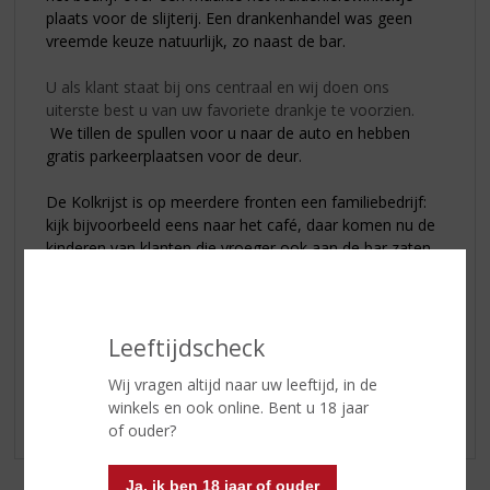
plaats voor de slijterij. Een drankenhandel was geen
vreemde keuze natuurlijk, zo naast de bar.
U als klant staat bij ons centraal en wij doen ons
uiterste best u van uw favoriete drankje te voorzien.
We tillen de spullen voor u naar de auto
en hebben
gratis parkeerplaatsen voor de deur.
De Kolkrijst is op meerdere fronten een familiebedrijf:
kijk bijvoorbeeld eens naar het café, daar komen nu de
kinderen van klanten die vroeger ook aan de bar zaten.
Die ontwikkeling is prachtig. De Kolkrijst is in al zijn
facetten een begrip geworden, een plek van waarde
voor verschillende mensen. Vroeger vierden mensen
hun bruiloften in de bar, nu komt hun kroost er het
Leeftijdscheck
weekend inluiden. In De Kolkrijst, zowel in het café als
Wij vragen altijd naar uw leeftijd, in de
in de slijterij, worden herinneringen gemaakt.
winkels en ook online. Bent u 18 jaar
of ouder?
Ja, ik ben 18 jaar of ouder