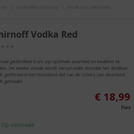
SHOP
ijst
Gedistilleerd Overig
Wodka (en varianten)
irnoff Vodka Red
(0,0
/
5)
maal gedistilleerd om zijn optimale puurheid en kwaliteit te
len. De unieke smaak wordt veroorzaakt doordat het distillaat
t gefiltreerd met houtskool dat van de schors van zilverberk
t gemaakt.
€
18,99
Fles