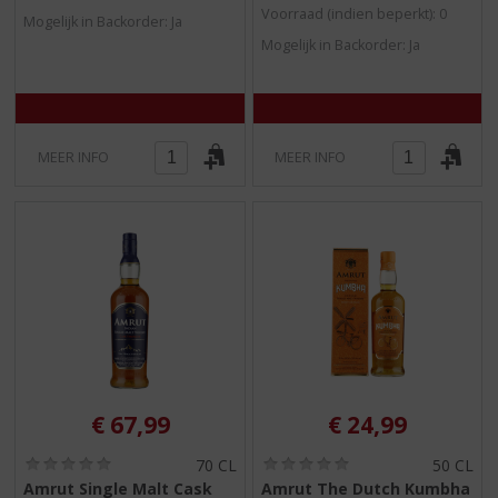
/
/
Voorraad (indien beperkt): 0
Mogelijk in Backorder: Ja
5
5
Mogelijk in Backorder: Ja
)
)
MEER INFO
MEER INFO
€
67,99
€
24,99
(
(
70 CL
50 CL
0
0
Amrut Single Malt Cask
Amrut The Dutch Kumbha
,
,