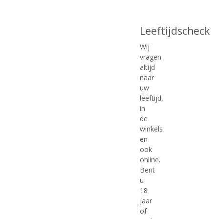
Leeftijdscheck
€
102,99
€
95,99
Wij
(
(
vragen
70 CL
70 CL
0
0
altijd
Ardbeg Dolce
Ardbeg Smoketrails Napa
,
,
naar
Valley Edition
Voorraad (indien beperkt): 0
0
0
uw
/
/
Voorraad (indien beperkt): 0
Mogelijk in Backorder: Ja
5
5
leeftijd,
Mogelijk in Backorder: Ja
)
)
in
de
winkels
en
ook
MEER INFO
MEER INFO
online.
Bent
u
18
jaar
of