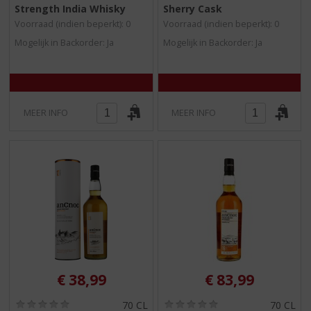
Strength India Whisky
Sherry Cask
0
0
/
/
Voorraad (indien beperkt): 0
Voorraad (indien beperkt): 0
5
5
Mogelijk in Backorder: Ja
Mogelijk in Backorder: Ja
)
)
MEER INFO
MEER INFO
€
38,99
€
83,99
(
(
70 CL
70 CL