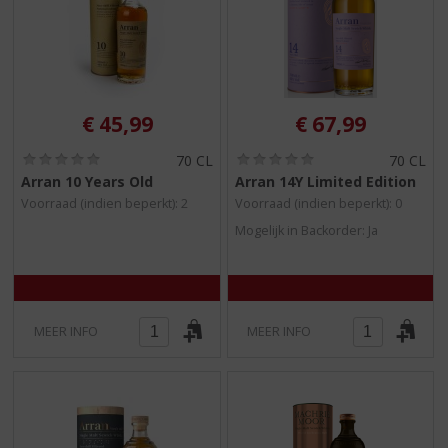
€
45,99
€
67,99
(
(
70 CL
70 CL
0
0
Arran 10 Years Old
Arran 14Y Limited Edition
,
,
Voorraad (indien beperkt): 2
Voorraad (indien beperkt): 0
0
0
/
/
Mogelijk in Backorder: Ja
5
5
)
)
MEER INFO
MEER INFO