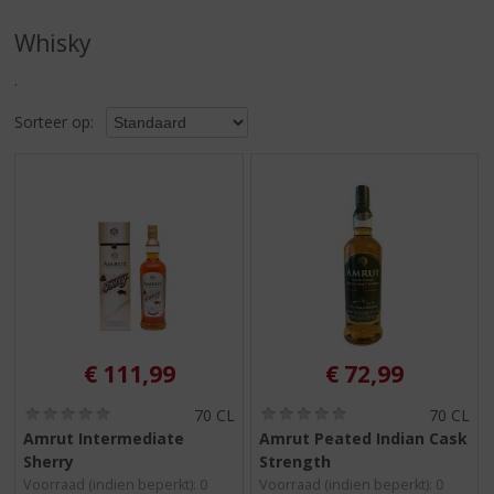
S
p
Whisky
r
i
.
n
g
Sorteer op:
n
a
a
r
d
e
n
a
v
i
€
111,99
€
72,99
g
a
(
(
70 CL
70 CL
t
0
0
Amrut Intermediate
Amrut Peated Indian Cask
i
,
,
Sherry
Strength
0
0
e
/
/
Voorraad (indien beperkt): 0
Voorraad (indien beperkt): 0