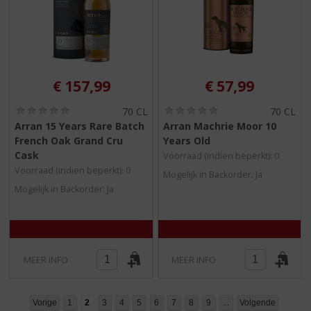
€
157,99
€
57,99
(
(
70 CL
70 CL
0
0
Arran 15 Years Rare Batch
Arran Machrie Moor 10
,
,
French Oak Grand Cru
Years Old
0
0
/
/
Cask
Voorraad (indien beperkt): 0
5
5
Voorraad (indien beperkt): 0
Mogelijk in Backorder: Ja
)
)
Mogelijk in Backorder: Ja
MEER INFO
MEER INFO
Vorige
1
2
3
4
5
6
7
8
9
...
Volgende