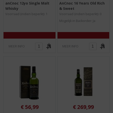
0
0
anCnoc 12yo Single Malt
AnCnoc 16 Years Old Rich
,
,
Whisky
& Sweet
0
0
/
/
Voorraad (indien beperkt): 1
Voorraad (indien beperkt): 0
5
5
Mogelijk in Backorder: Ja
)
)
MEER INFO
MEER INFO
€
56,99
€
269,99