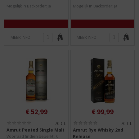
5
5
Mogelijk in Backorder: Ja
Mogelijk in Backorder: Ja
)
)
MEER INFO
MEER INFO
€
52,99
€
99,99
(
(
70 CL
70 CL
0
0
Amrut Peated Single Malt
Amrut Rye Whisky 2nd
,
,
Release
Voorraad (indien beperkt): 0
0
0