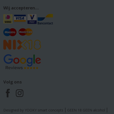
Wij accepteren...
Volg ons
F
I
a
n
Designed by YOOKY smart concepts
GEEN 18 GEEN alcohol