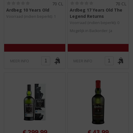
(
(
70 CL
70 CL
0
0
Ardbeg 10 Years Old
Ardbeg 17 Years Old The
,
,
Legend Returns
Voorraad (indien beperkt): 1
0
0
/
/
Voorraad (indien beperkt): 0
5
5
Mogelijk in Backorder: Ja
)
)
MEER INFO
MEER INFO
€
299,99
€
43,99