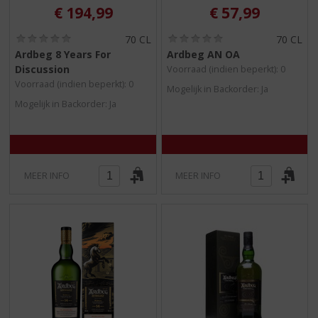
€
194,99
€
57,99
(
(
70 CL
70 CL
0
0
Ardbeg 8 Years For
Ardbeg AN OA
,
,
Discussion
Voorraad (indien beperkt): 0
0
0
/
/
Voorraad (indien beperkt): 0
Mogelijk in Backorder: Ja
5
5
Mogelijk in Backorder: Ja
)
)
MEER INFO
MEER INFO