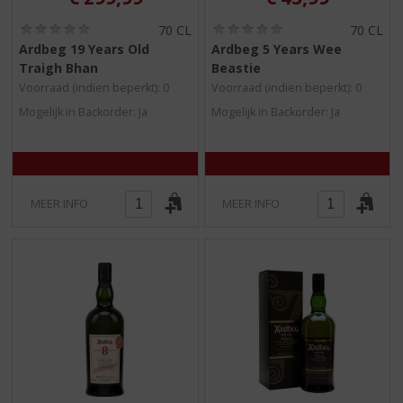
(
(
70 CL
70 CL
0
0
Ardbeg 19 Years Old
Ardbeg 5 Years Wee
,
,
Traigh Bhan
Beastie
0
0
/
/
Voorraad (indien beperkt): 0
Voorraad (indien beperkt): 0
5
5
Mogelijk in Backorder: Ja
Mogelijk in Backorder: Ja
)
)
MEER INFO
MEER INFO