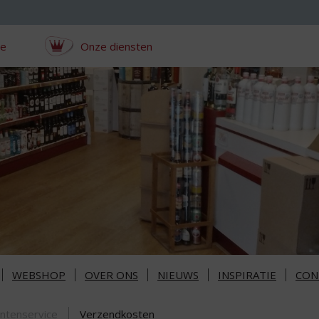
ce
Onze diensten
WEBSHOP
OVER ONS
NIEUWS
INSPIRATIE
CON
antenservice
Verzendkosten