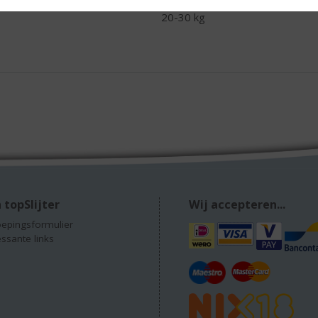
20-30 kg
 topSlijter
Wij accepteren...
epingsformulier
essante links