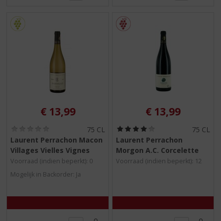
€
13,99
€
13,99
(
(
75 CL
75 CL
0
4
Laurent Perrachon Macon
Laurent Perrachon
,
,
Villages Vielles Vignes
Morgon A.C. Corcelette
0
0
/
/
Voorraad (indien beperkt): 0
Voorraad (indien beperkt): 12
5
5
Mogelijk in Backorder: Ja
)
)