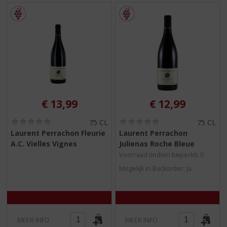
€
13,99
€
12,99
(
(
75 CL
75 CL
0
0
Laurent Perrachon Fleurie
Laurent Perrachon
,
,
A.C. Vielles Vignes
Julienas Roche Bleue
0
0
/
/
Voorraad (indien beperkt): 0
5
5
Mogelijk in Backorder: Ja
)
)
MEER INFO
MEER INFO