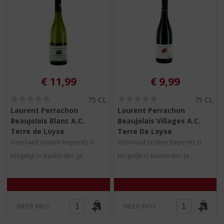
€
11,99
€
9,99
(
(
75 CL
75 CL
0
0
Laurent Perrachon
Laurent Perrachon
,
,
Beaujolais Blanc A.C.
Beaujolais Villages A.C.
0
0
/
/
Terre de Loyse
Terre De Loyse
5
5
Voorraad (indien beperkt): 0
Voorraad (indien beperkt): 0
)
)
Mogelijk in Backorder: Ja
Mogelijk in Backorder: Ja
MEER INFO
MEER INFO