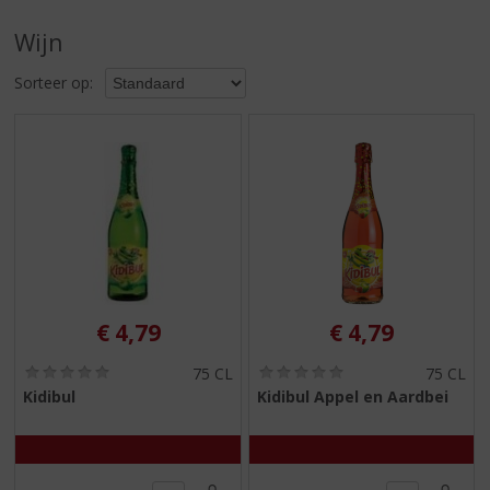
S
p
Wijn
r
i
Sorteer op:
n
g
n
a
a
r
d
e
n
a
v
€
4,79
€
4,79
i
g
(
(
75 CL
75 CL
0
0
a
Kidibul
Kidibul Appel en Aardbei
,
,
t
0
0
i
/
/
5
5
e
)
)