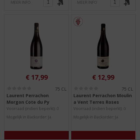
MEER INFO
MEER INFO
€
17,99
€
12,99
(
(
75 CL
75 CL
0
0
Laurent Perrachon
Laurent Perrachon Moulin
,
,
Morgon Cote du Py
a Vent Terres Roses
0
0
/
/
Voorraad (indien beperkt): 0
Voorraad (indien beperkt): 0
5
5
Mogelijk in Backorder: Ja
Mogelijk in Backorder: Ja
)
)