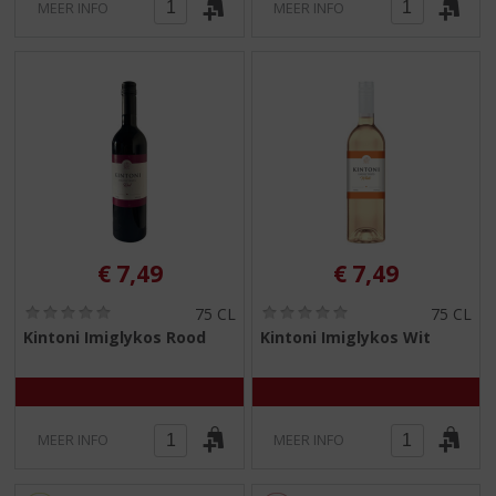
MEER INFO
MEER INFO
€
7,49
€
7,49
(
(
75 CL
75 CL
0
0
Kintoni Imiglykos Rood
Kintoni Imiglykos Wit
,
,
0
0
/
/
5
5
)
)
MEER INFO
MEER INFO