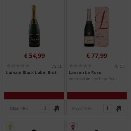
€
54,99
€
77,99
(
(
75 CL
75 CL
0
0
Lanson Black Label Brut
Lanson Le Rose
,
,
Voorraad (indien beperkt): 1
0
0
/
/
5
5
)
)
MEER INFO
MEER INFO