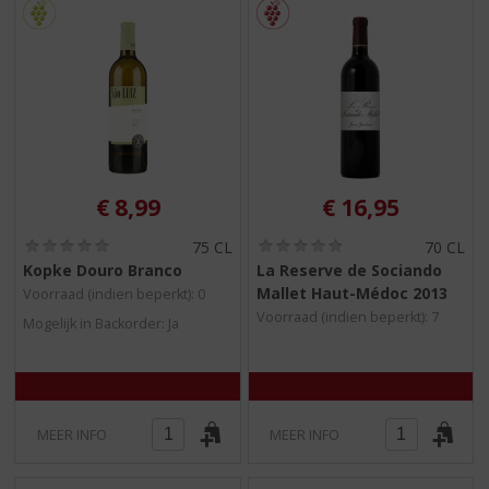
€
8,99
€
16,95
(
(
75 CL
70 CL
0
0
Kopke Douro Branco
La Reserve de Sociando
,
,
Mallet Haut-Médoc 2013
Voorraad (indien beperkt): 0
0
0
/
/
Voorraad (indien beperkt): 7
Mogelijk in Backorder: Ja
5
5
)
)
MEER INFO
MEER INFO