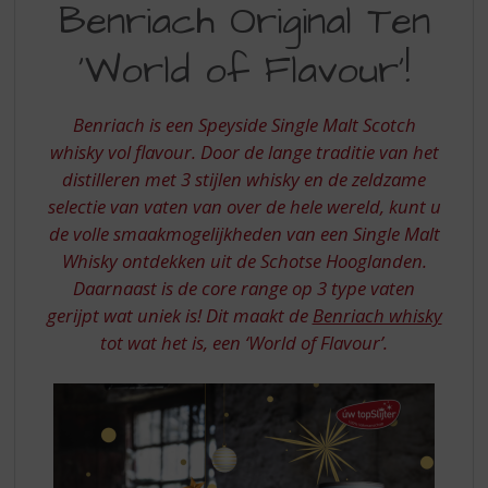
S
Benriach Original Ten
ORIGINAL
p
r
‘World of Flavour’!
TEN
i
WORLD
n
g
Benriach is een Speyside Single Malt Scotch
OF
n
whisky vol flavour. Door de lange traditie van het
FLAVOUR
a
distilleren met 3 stijlen whisky en de zeldzame
a
selectie van vaten van over de hele wereld, kunt u
r
d
de volle smaakmogelijkheden van een Single Malt
e
Whisky ontdekken uit de Schotse Hooglanden.
n
Daarnaast is de core range op 3 type vaten
a
gerijpt wat uniek is! Dit maakt de
Benriach whisky
v
tot wat het is, een ‘World of Flavour’.
i
g
a
t
i
e