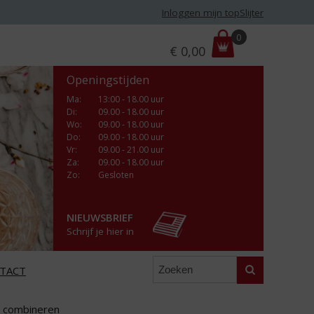
Inloggen mijn topSlijter
P
0
€
0,00
r
i
Openingstijden
j
s
Ma
:
13:00 - 18.00 uur
Di
:
09.00 - 18.00 uur
:
Wo
:
09.00 - 18.00 uur
Do
:
09.00 - 18.00 uur
Vr
:
09.00 - 21.00 uur
Za
:
09.00 - 18.00 uur
Zo:
Gesloten
NIEUWSBRIEF
Schrijf je hier in
Zoeken
TACT
ie combineren