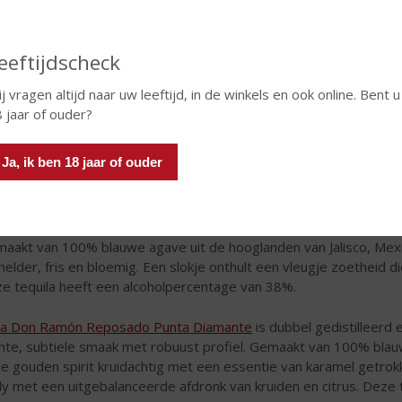
eeftijdscheck
j vragen altijd naar uw leeftijd, in de winkels en ook online. Bent u
 jaar of ouder?
Ja, ik ben 18 jaar of ouder
a Don Ramón Punta Diamante Silver
is dubbel gedistilleerd voor
aakt van 100% blauwe agave uit de hooglanden van Jalisco, Mex
 helder, fris en bloemig. Een slokje onthult een vleugje zoetheid 
e tequila heeft een alcoholpercentage van 38%.
a Don Ramón Reposado Punta Diamante
is dubbel gedistilleerd 
hte, subtiele smaak met robuust profiel. Gemaakt van 100% blauw
e gouden spirit kruidachtig met een essentie van karamel getrokken
y met een uitgebalanceerde afdronk van kruiden en citrus. Deze 