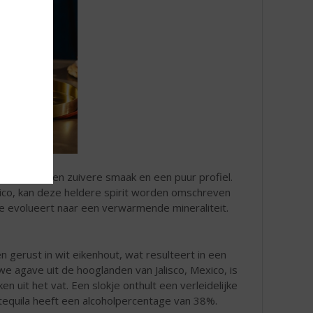
 een zachte en zuivere smaak en een puur profiel.
ico, kan deze heldere spirit worden omschreven
die evolueert naar een verwarmende mineraliteit.
en gerust in wit eikenhout, wat resulteert in een
e agave uit de hooglanden van Jalisco, Mexico, is
 uit het vat. Een slokje onthult een verleidelijke
tequila heeft een alcoholpercentage van 38%.