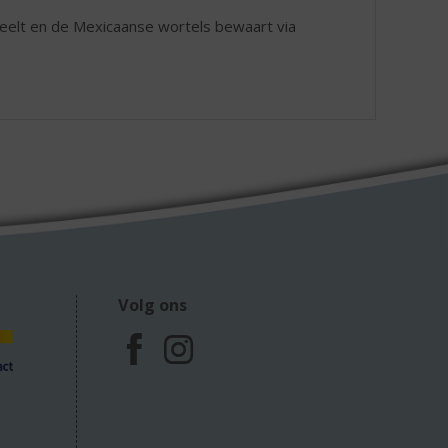
eelt en de Mexicaanse wortels bewaart via
Volg ons
F
I
a
n
c
s