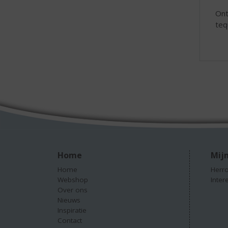
On
teq
Home
Mijn
Home
Herro
Webshop
Inter
Over ons
Nieuws
Inspiratie
Contact