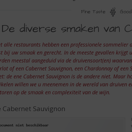
Fine Taste
Good 
E
De diverse smaken van C
IVERSE
MAKEN
t alle restaurants hebben een professionele sommelier di
AN
t bij uw smaak en gerecht. In de meeste gevallen krijgt 
ABERNET
den meestal aangeduid via de druivensoort(en) waarvan 
lot of een Cabernet Sauvignon, een Chardonnay of een Sa
AUVIGNON
t: de ene Cabernet Sauvignon is de andere niet. Maar ho
ikelen willen we u meenemen in de wereld van druiven en
toren op de smaak en complexiteit van de wijn.
 Cabernet Sauvignon