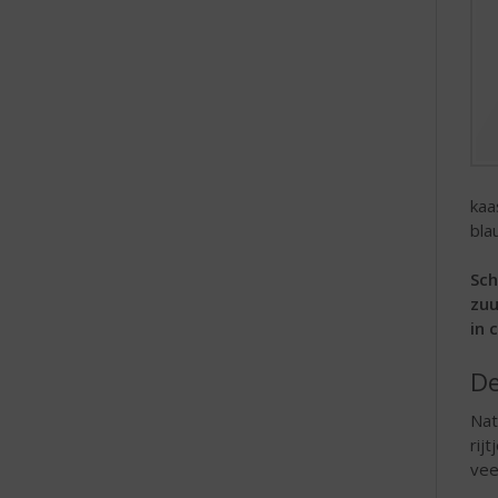
kaa
bla
Sch
zuu
in 
De
Nat
rij
vee