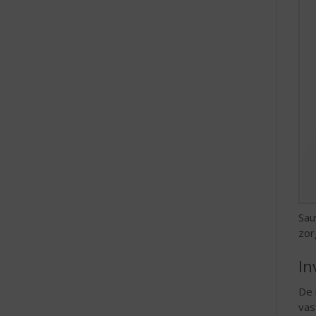
e
Sau
zor
In
De 
vas