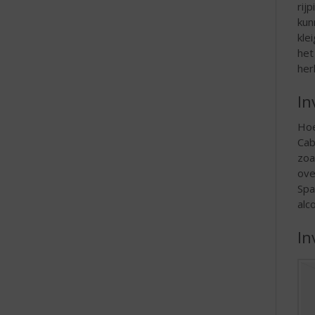
rij
kun
kle
het
her
In
Hoe
Cab
zoa
ove
Spa
alc
In