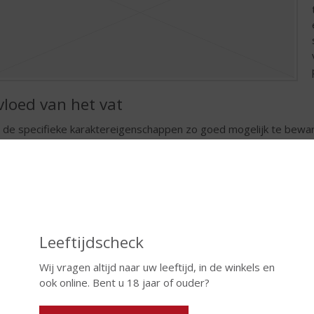
vloed van het vat
de specifieke karaktereigenschappen zo goed mogelijk te bewa
vignon druif op eikenhouten vaten gerijpt. Het eikenhout reduce
le en verfijnde smaak ontwikkelen. Ook geeft het eikenhout de Ca
colade. Hoe groter het vat, des te minder contact de wijn maakt
ak van de wijn. Ook is er een verschil tussen Amerikaans en Fran
 Amerikaans eiken hebben een sterkere smaak dan wijnen uit vaten
 er tussen wijnen uit nieuwe vaten en oude, vaker gebruikte vat
wijn, dan vaten die al eerder zijn gebruikt.
Leeftijdscheck
Wij vragen altijd naar uw leeftijd, in de winkels en
vloed van de wijnmaker
ook online. Bent u 18 jaar of ouder?
wijnmaker speelt een grote rol in de uiteindelijke smaak van de 
iven te onttrekken maakt de wijn, tijdens het productieproces, zov