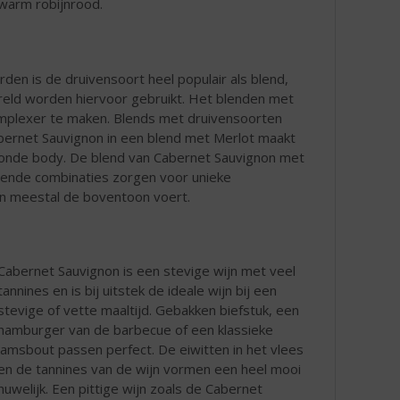
warm robijnrood.
n is de druivensoort heel populair als blend,
reld worden hiervoor gebruikt. Het blenden met
mplexer te maken. Blends met druivensoorten
abernet Sauvignon in een blend met Merlot maakt
n ronde body. De blend van Cabernet Sauvignon met
illende combinaties zorgen voor unieke
on meestal de boventoon voert.
Cabernet Sauvignon is een stevige wijn met veel
tannines en is bij uitstek de ideale wijn bij een
stevige of vette maaltijd. Gebakken biefstuk, een
hamburger van de barbecue of een klassieke
lamsbout passen perfect. De eiwitten in het vlees
en de tannines van de wijn vormen een heel mooi
huwelijk. Een pittige wijn zoals de Cabernet