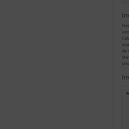
In
Hoe
voo
Cab
zoa
de 
Shi
sma
In