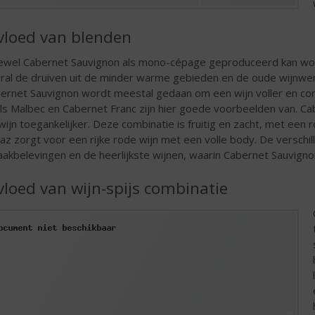
vloed van blenden
wel Cabernet Sauvignon als mono-cépage geproduceerd kan worde
ral de druiven uit de minder warme gebieden en de oude wijnwe
ernet Sauvignon wordt meestal gedaan om een wijn voller en co
ls Malbec en Cabernet Franc zijn hier goede voorbeelden van. C
wijn toegankelijker. Deze combinatie is fruitig en zacht, met ee
raz zorgt voor een rijke rode wijn met een volle body. De versch
akbelevingen en de heerlijkste wijnen, waarin Cabernet Sauvign
vloed van wijn-spijs combinatie