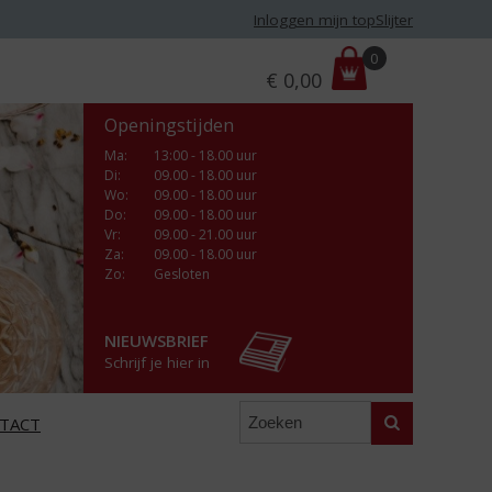
Inloggen mijn topSlijter
P
0
€
0,00
r
i
Openingstijden
j
s
Ma
:
13:00 - 18.00 uur
Di
:
09.00 - 18.00 uur
:
Wo
:
09.00 - 18.00 uur
Do
:
09.00 - 18.00 uur
Vr
:
09.00 - 21.00 uur
Za
:
09.00 - 18.00 uur
Zo:
Gesloten
NIEUWSBRIEF
Schrijf je hier in
Zoeken
TACT