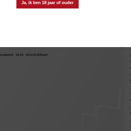
Ja, ik ben 18 jaar of ouder
ernet Sauvignon druif is dik en bevat veel tannines. Het is daa
 de hoeveelheid tannines de smaak van de wijn niet gaat oversc
nines, maar ook minder smaak. De wijnmaker bepaalt het moment 
dus voor een groot deel verantwoordelijk voor de uiteindelijke s
vloed van het rijpen op fles