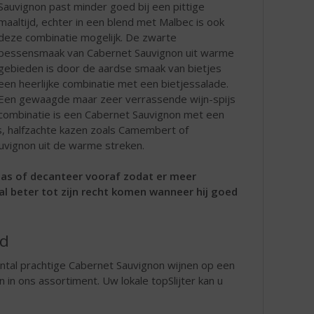
Sauvignon past minder goed bij een pittige
maaltijd, echter in een blend met Malbec is ook
deze combinatie mogelijk. De zwarte
bessensmaak van Cabernet Sauvignon uit warme
gebieden is door de aardse smaak van bietjes
een heerlijke combinatie met een bietjessalade.
Een gewaagde maar zeer verrassende wijn-spijs
combinatie is een Cabernet Sauvignon met een
s, halfzachte kazen zoals Camembert of
uvignon uit de warme streken.
las of decanteer vooraf zodat er meer
al beter tot zijn recht komen wanneer hij goed
rd
ntal prachtige Cabernet Sauvignon wijnen op een
n in ons assortiment. Uw lokale topSlijter kan u