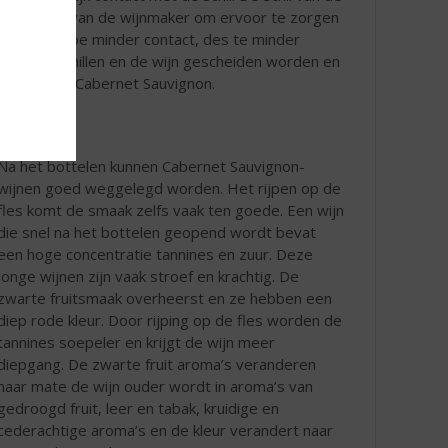
rom de kunst van de wijnmaker om ervoor te zorgen
haduwen. Hoe minder contact, des te minder
dat de schillen en de wijn gescheiden worden en
maak van de Cabernet Sauvignon.
Na het bottelen kunnen Cabernet Sauvignon-
wijnen goed weggelegd worden. Het rijpen op de
fles komt de smaak zelfs vaak ten goede. Een wijn
die snel na het bottelen geopend wordt bevat
een hoge concentratie tannines en zuur. Deze
jonge wijnen zijn vaak stroef en krachtig. De
zwarte fruitsmaak overheerst en ze hebben een
diep rode kleur. Door rijping op de fles worden de
tannines soepeler en krijgt de wijn meer
diepgang. De zwarte fruit aroma’s veranderen
naar mate de wijn ouder wordt in aroma’s van
gedroogd fruit, leer en tabak, kruidige en
cederachtige aroma’s en de kleur verandert naar