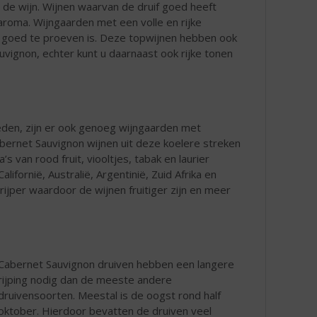
n de wijn. Wijnen waarvan de druif goed heeft
aroma. Wijngaarden met een volle en rijke
m goed te proeven is. Deze topwijnen hebben ook
vignon, echter kunt u daarnaast ook rijke tonen
eden, zijn er ook genoeg wijngaarden met
bernet Sauvignon wijnen uit deze koelere streken
s van rood fruit, viooltjes, tabak en laurier
fornië, Australië, Argentinië, Zuid Afrika en
 rijper waardoor de wijnen fruitiger zijn en meer
Cabernet Sauvignon druiven hebben een langere
rijping nodig dan de meeste andere
druivensoorten. Meestal is de oogst rond half
oktober. Hierdoor bevatten de druiven veel