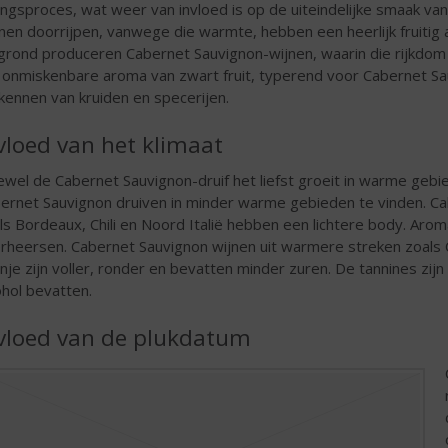
pingsproces, wat weer van invloed is op de uiteindelijke smaak va
nen doorrijpen, vanwege die warmte, hebben een heerlijk fruitig 
igrond produceren Cabernet Sauvignon-wijnen, waarin die rijkdo
 onmiskenbare aroma van zwart fruit, typerend voor Cabernet Sau
kennen van kruiden en specerijen.
vloed van het klimaat
wel de Cabernet Sauvignon-druif het liefst groeit in warme gebi
ernet Sauvignon druiven in minder warme gebieden te vinden. Ca
ls Bordeaux, Chili en Noord Italië hebben een lichtere body. Aroma’
rheersen. Cabernet Sauvignon wijnen uit warmere streken zoals Cali
nje zijn voller, ronder en bevatten minder zuren. De tannines zijn
ohol bevatten.
vloed van de plukdatum