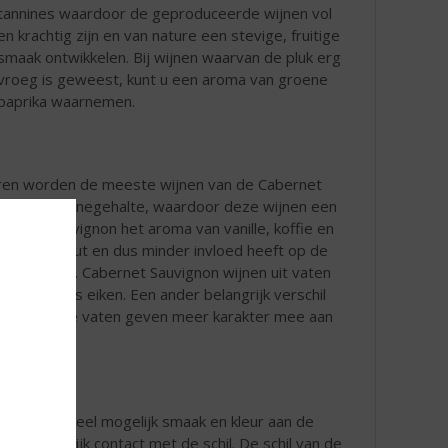
tannines waardoor de geproduceerde wijnen vol
en krachtig zijn en van nature een stevige, fruitige
smaak ontwikkelen. Bij wijnen waarvan de pluk erg
vroeg is geweest, kunt u een aroma van groene
paprika waarnemen.
ren worden de meeste wijnen van de Cabernet
ert het tanninegehalte, waardoor deze wijnen een
bernet Sauvignon het aroma van vanille, koffie en
 met het hout en dus minder invloed heeft op de
s eikenhout. Cabernet Sauvignon wijnen uit vaten
 van Frans eiken. Een ander belangrijk verschil
en. De nieuwe vaten geven meer karakter mee aan
wijn. Om zoveel mogelijk smaak en kleur aan de
eel mogelijk contact met de schil. De schil van de