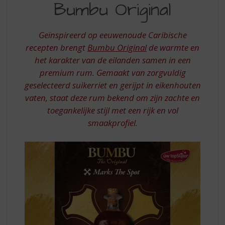
S
Bumbu Original
ORIGINAL
p
r
i
Geïnspireerd op eeuwenoude Caribische
n
recepten brengt
Bumbu Original
de warmte en
g
het karakter van de eilanden samen in een
n
premium rum. Gemaakt van zorgvuldig
a
geselecteerd suikerriet en gerijpt in eikenhouten
a
r
vaten, staat deze rum bekend om zijn zachte en
d
toegankelijke stijl met een rijk en vol
e
smaakprofiel.
n
a
v
i
g
a
t
i
e