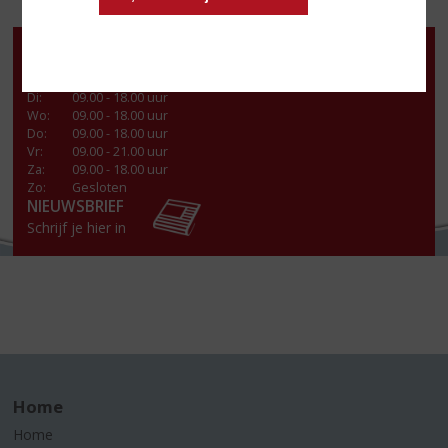
Openingstijden
Ma
:
13:00 - 18.00 uur
Di
:
09.00 - 18.00 uur
Wo
:
09.00 - 18.00 uur
Do
:
09.00 - 18.00 uur
Vr
:
09.00 - 21.00 uur
Za
:
09.00 - 18.00 uur
Zo:
Gesloten
NIEUWSBRIEF
Schrijf je hier in
Home
Home