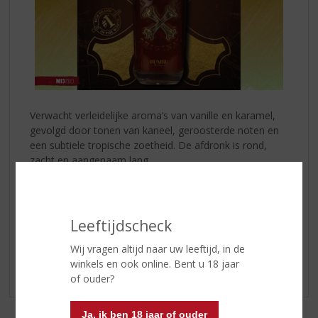
Verwacht verleidelijke aroma’s van vanille en karamel,
gevolgd door tonen van kaneel, geroosterde noten en
een subtiele tropische zoetheid. De afdronk is rond,
zacht en aangenaam lang.
Puur, met ijs of als basis voor een verfijnde cocktail!
Bumbu Original
brengt de spirit van het Caribisch gebied
in elk glas.
Leeftijdscheck
Wij vragen altijd naar uw leeftijd, in de
Kom langs en ervaar de smaak!
winkels en ook online. Bent u 18 jaar
of ouder?
Ja, ik ben 18 jaar of ouder