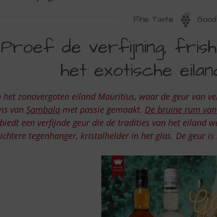
Fine Taste
Good 
ROEF
Proef de verfijning, fris
E
het exotische eilan
ERFIJNING,
RISHEID
 het zonovergoten eiland Mauritius, waar de geur van ver
N
ms van
Sambala
met passie gemaakt.
De bruine rum va
ARMTE
biedt een verfijnde geur die de tradities van het eiland w
AN
lichtere tegenhanger, kristalhelder in het glas. De geur is 
ET
XOTISCHE
ILAND
AURITIUS