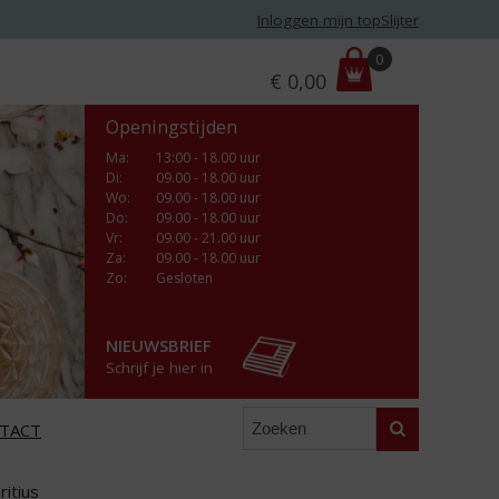
Inloggen mijn topSlijter
P
0
€
0,00
r
i
Openingstijden
j
s
Ma
:
13:00 - 18.00 uur
Di
:
09.00 - 18.00 uur
:
Wo
:
09.00 - 18.00 uur
Do
:
09.00 - 18.00 uur
Vr
:
09.00 - 21.00 uur
Za
:
09.00 - 18.00 uur
Zo:
Gesloten
NIEUWSBRIEF
Schrijf je hier in
Zoeken
TACT
ritius