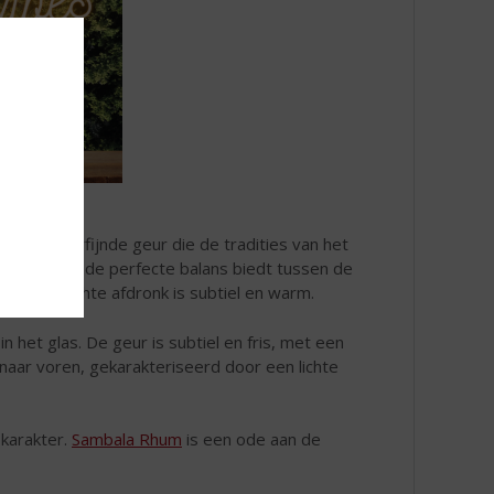
edt een verfijnde geur die de tradities van het
te smaak die de perfecte balans biedt tussen de
laat. De zachte afdronk is subtiel en warm.
in het glas. De geur is subtiel en fris, met een
 naar voren, gekarakteriseerd door een lichte
karakter.
Sambala Rhum
is een ode aan de