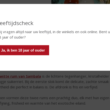
eeftijdscheck
j vragen altijd naar uw leeftijd, in de winkels en ook online. Bent u
8 jaar of ouder?
Ja, ik ben 18 jaar of ouder
bruine rum van Sambala
heeft een rijke amberbruine kleur en bi
and weerspiegelt. Het eerste wat je proeft is een frisse, elegan
uurlijke zoetheid van het suikerriet en de zuiverheid van het distil
witte rum van Sambala
is de lichtere tegenhanger, kristalhelder 
ugje suikerriet. Bij de eerste slok komt de delicate, zachte smaak
theid die perfect in balans is. De afdronk is fris en verfijnd.
en vormen deze twee rums een prachtig duo, elk met hun eigen 
fijning, frisheid en warmte van het exotische eiland.