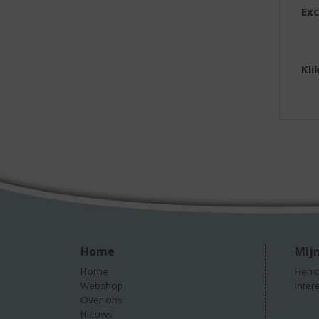
Exc
Kli
Home
Mijn
Home
Herro
Webshop
Inter
Over ons
Nieuws