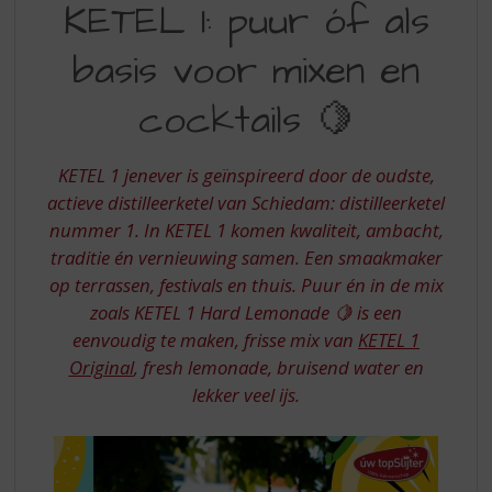
S
KETEL 1: puur óf als
1
p
r
basis voor mixen en
PUUR
i
OF
n
cocktails 🍋
g
ALS
n
BASIS
a
KETEL 1 jenever is geïnspireerd door de oudste,
a
VOOR
actieve distilleerketel van Schiedam: distilleerketel
r
nummer 1. In KETEL 1 komen kwaliteit, ambacht,
MIXEN
d
traditie én vernieuwing samen. Een smaakmaker
e
EN
n
op terrassen, festivals en thuis. Puur én in de mix
COCKTAILS
a
zoals KETEL 1 Hard Lemonade 🍋 is een
v
eenvoudig te maken, frisse mix van
KETEL 1
i
Original
, fresh lemonade, bruisend water en
g
lekker veel ijs.
a
t
i
e