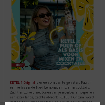
KETEL 1 Original
is er één om van te genieten. Puur, in
een verfrissende Hard Lemonade mix en in cocktails.
Zacht en zuiver, met tonen van jeneverbes en peper en
een extra lange, zachte afdronk. KETEL 1 Original wordt
gestookt van graandistillaten en een gelagerde granen-