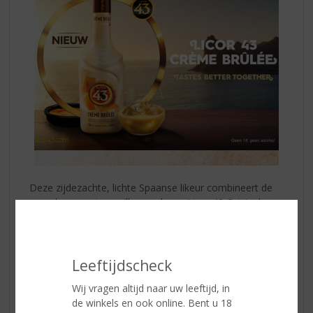
Deze zijdezachte, lichte Spaanse likeur combineert de
complexe, zoete vanillesmaak van Licor 43 Original en
de weelderige smaak van
Crème Brûlée
met een hint
van knapperige karameltonen. Heerlijk om puur te
drinken of om mee te variëren in een verrassende
cocktail!
Leeftijdscheck
Wij vragen altijd naar uw leeftijd, in
Meer informatie? Kom langs in onze winkel of shop
de winkels en ook online. Bent u 18
online.