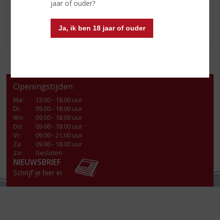
jaar of ouder?
Klik
hier
voor alle aanbiedingen.
Ja, ik ben 18 jaar of ouder
Openingstijden
Ma
:
13:00 - 18.00 uur
Di
:
09.00 - 18.00 uur
Wo
:
09.00 - 18.00 uur
Do
:
09.00 - 18.00 uur
Vr
:
09.00 - 21.00 uur
Za
:
09.00 - 18.00 uur
Zo:
Gesloten
NIEUWSBRIEF
Schrijf je hier in