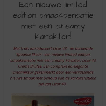
S
Een nieuwe limited
43
p
r
edition smaaksensatie
CRÈME
i
BRÚLEE
n
met een creamy
g
n
karakter!
a
a
r
Met trots introduceert Licor 43 - de beroemde
d
Spaanse likeur - een nieuwe limited edition
e
smaaksensatie met een creamy karakter: Licor 43
n
a
Crème Brûlée. Een complexe en elegante
v
creamlikeur gekenmerkt door een verrassende
i
nieuwe smaak met behoud van de karakteristieke
g
ziel van Licor 43.
a
t
i
e