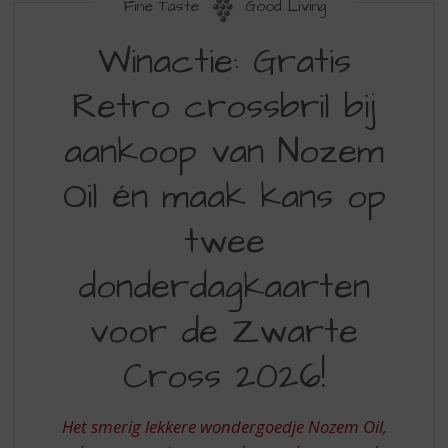
S
Fine Taste
Good Living
p
WINACTIE
r
Winactie: Gratis
GRATIS
i
n
Retro crossbril bij
RETRO
g
CROSSBRIL
n
aankoop van Nozem
a
OF
a
Oil én maak kans op
MAAK
r
d
KANS
twee
e
OP
n
donderdagkaarten
a
ZWARTE
v
CROSS
voor de Zwarte
i
g
KAARTEN
a
Cross 2026!
2026
t
i
BIJ
e
Het smerig lekkere wondergoedje Nozem Oil,
AANKOOP