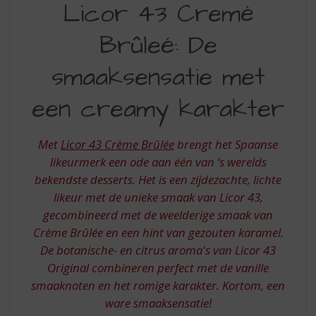
S
Licor 43 Cremè
43
p
r
Brûleé: De
CREME
i
BRULEE
n
smaaksensatie met
g
n
een creamy karakter
a
a
r
Met
Licor 43 Crème Brûlée
brengt het Spaanse
d
likeurmerk een ode aan één van ‘s werelds
e
bekendste desserts. Het is een zijdezachte, lichte
n
a
likeur met de unieke smaak van Licor 43,
v
gecombineerd met de weelderige smaak van
i
Crème Brûlée en een hint van gezouten karamel.
g
De botanische- en citrus aroma's van Licor 43
a
Original combineren perfect met de vanille
t
i
smaaknoten en het romige karakter. Kortom, een
e
ware smaaksensatie!