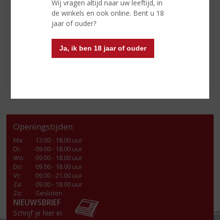
(40ml)
, Vodka (20ml) en espresso. Shake dit gedurende
Wij vragen altijd naar uw leeftijd, in
10-12 seconde. Leeg het pre-chilled glas en zeef de
de winkels en ook online. Bent u 18
inhoud van de shaker in het glas. Garneer met 3
jaar of ouder?
koffiebonen.
Ja, ik ben 18 jaar of ouder
Enjoy!
Openingstijden
Ma
:
13:00 - 18.00 uur
Di
:
09.00 - 18.00 uur
Wo
:
09.00 - 18.00 uur
Do
:
09.00 - 18.00 uur
Vr
:
09.00 - 21.00 uur
Za
:
09.00 - 18.00 uur
Zo:
Gesloten
NIEUWSBRIEF
Schrijf je hier in