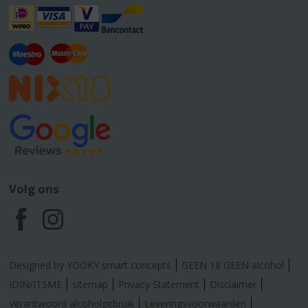
Volg ons
F
I
a
n
Designed by YOOKY smart concepts
GEEN 18 GEEN alcohol
c
s
IDIN/ITSME
sitemap
Privacy Statement
Disclaimer
Verantwoord alcoholgebruik
Leveringsvoorwaarden