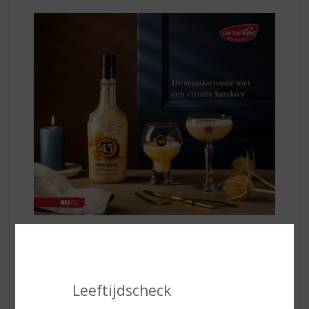
De smaaksensatie met een creamy karakter
Geniet van
Licor 43 Crème Brûlée
puur of
experimenteer ermee in verrassende cocktails. Probeer
bijvoorbeeld de Crème Brûlée Martini: Pre-chill een glas
Leeftijdscheck
met ijs. Vul een shaker met ijs,
Licor 43 Crème Brûlée