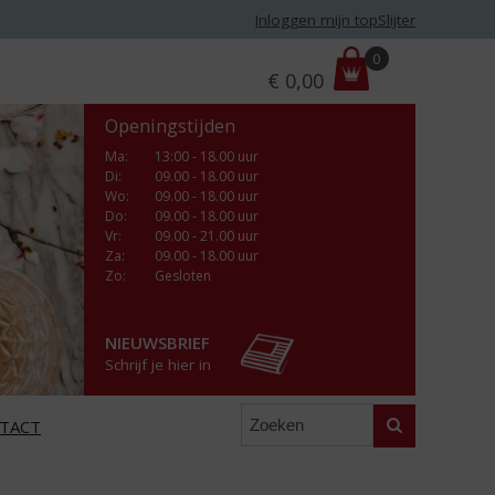
Inloggen mijn topSlijter
P
0
€
0,00
r
i
Openingstijden
j
s
Ma
:
13:00 - 18.00 uur
Di
:
09.00 - 18.00 uur
:
Wo
:
09.00 - 18.00 uur
Do
:
09.00 - 18.00 uur
Vr
:
09.00 - 21.00 uur
Za
:
09.00 - 18.00 uur
Zo:
Gesloten
NIEUWSBRIEF
Schrijf je hier in
Zoeken
TACT