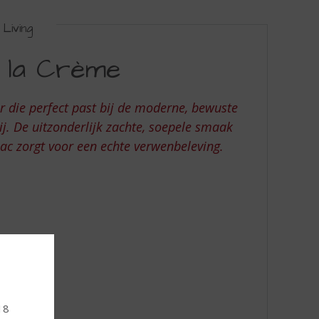
Living
 la Crème
ur die perfect past bij de moderne, bewuste
vrij. De uitzonderlijk zachte, soepele smaak
nac zorgt voor een echte verwenbeleving.
 18