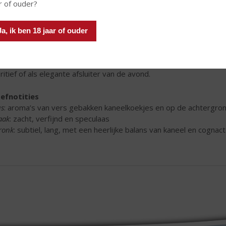
r of ouder?
Ja, ik ben 18 jaar of ouder
veer de likeur ijskoud uit de koelkast of met een paar ijsblokjes e
ritief of als elegante afsluiter van de avond.
efnotities
s
: aroma’s van vers gebakken kaneelkoekjes en op de achtergrond
aak
: zacht, verfijnd en speculaas
ronk
: subtiel, lang, met een heerlijke balans van kaneel en cognac