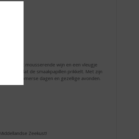
moncello met mousserende wijn en een vleugje
ig drankje dat de smaakpapillen prikkelt. Met zijn
erfect voor zomerse dagen en gezellige avonden.
Middellandse Zeekust!