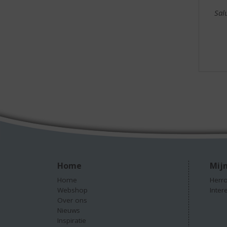
Sal
Home
Mijn
Home
Herro
Webshop
Inter
Over ons
Nieuws
Inspiratie