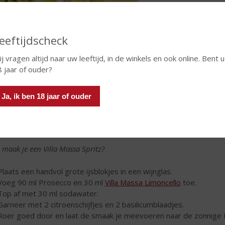
eeftijdscheck
j vragen altijd naar uw leeftijd, in de winkels en ook online. Bent u
 jaar of ouder?
dek Villa Massa Spritz!
Ja, ik ben 18 jaar of ouder
e verfrissende cocktail combineert de zoete citrustonen van Li
isend mineraalwater, wat resulteert in een heerlijk licht en levend
nige gele kleur en sprankelende bubbels is Villa Massa Spritz p
 maak je een Villa Massa Spritz?
Plaats een handvol grote ijsblokjes in een wijnglas.
Voeg 90 ml Prosecco en 30 ml
Villa Massa Limoncello
toe.
Top af met 30 ml sodawater.
Garneer met 2 citroenschijfjes en 2 basilicumblaadjes.
Roer goed door en laat de smaak je meevoeren naar de zonnige 