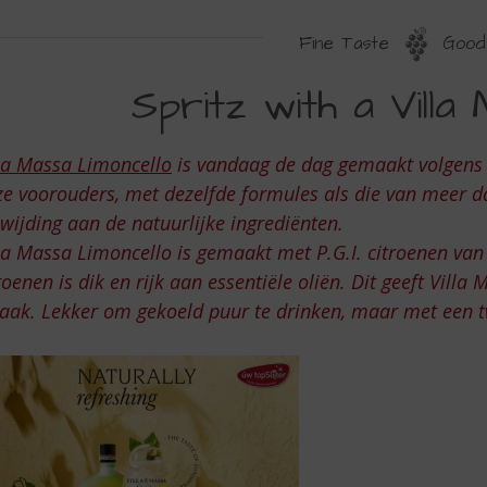
Fine Taste
Good 
PRITZ
Spritz with a Villa
ITH
la Massa Limoncello
is vandaag de dag gemaakt volgens h
ILLA
e voorouders, met dezelfde formules als die van meer d
ASSA
wijding aan de natuurlijke ingrediënten.
la Massa Limoncello is gemaakt met P.G.I. citroenen van 
WIST
roenen is dik en rijk aan essentiële oliën. Dit geeft Villa
ak. Lekker om gekoeld puur te drinken, maar met een twi