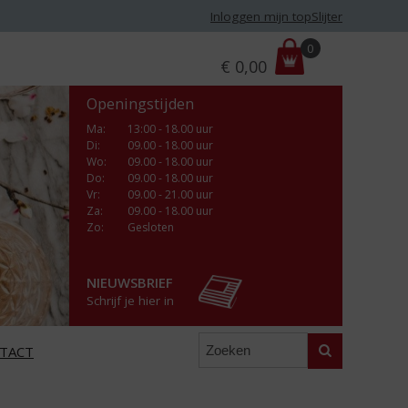
Inloggen mijn topSlijter
P
0
€
0,00
r
i
Openingstijden
j
s
Ma
:
13:00 - 18.00 uur
Di
:
09.00 - 18.00 uur
:
Wo
:
09.00 - 18.00 uur
Do
:
09.00 - 18.00 uur
Vr
:
09.00 - 21.00 uur
Za
:
09.00 - 18.00 uur
Zo:
Gesloten
NIEUWSBRIEF
Schrijf je hier in
Zoeken
TACT