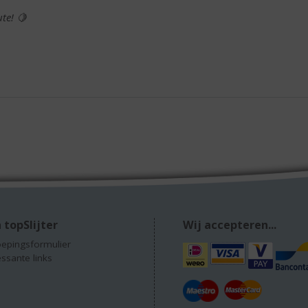
ute! 🍋
 topSlijter
Wij accepteren...
epingsformulier
essante links