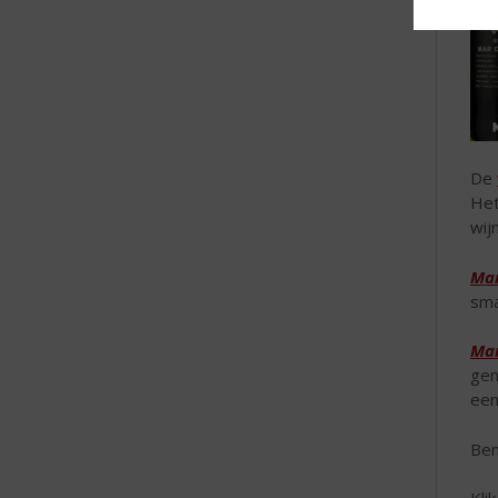
De
Het
wij
Mar
sma
Mar
gen
een
Ben
Kli