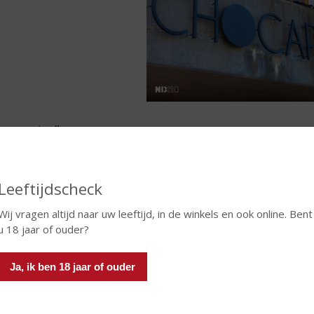
e van stro”
 naam
Mar da Palha
, letterlijk “zee van stro”, is de bijnaam van d
 de Taag, waaraan Lissabon ligt. Vroeger werd de lading van de
 stro, dat er door de forse wind vaak werd afgeblazen. Kortom: e
Leeftijdscheck
Wij vragen altijd naar uw leeftijd, in de winkels en ook online. Bent
u 18 jaar of ouder?
Ja, ik ben 18 jaar of ouder