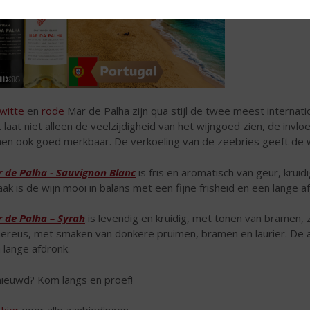
witte
en
rode
Mar de Palha zijn qua stijl de twee meest internati
 laat niet alleen de veelzijdigheid van het wijngoed zien, de invlo
nen ook goed merkbaar. De verkoeling van de zeebries geeft de 
 de Palha - Sauvignon Blanc
is fris en aromatisch van geur, kruid
ak is de wijn mooi in balans met een fijne frisheid en een lange a
 de Palha – Syrah
is levendig en kruidig, met tonen van bramen,
ereus, met smaken van donkere pruimen, bramen en laurier. De a
 lange afdronk.
ieuwd? Kom langs en proef!
k
hier
voor alle aanbiedingen.