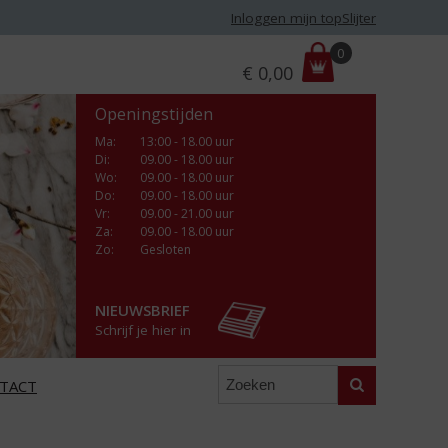
Inloggen mijn topSlijter
P
0
€
0,00
r
i
Openingstijden
j
s
Ma
:
13:00 - 18.00 uur
Di
:
09.00 - 18.00 uur
:
Wo
:
09.00 - 18.00 uur
Do
:
09.00 - 18.00 uur
Vr
:
09.00 - 21.00 uur
Za
:
09.00 - 18.00 uur
Zo:
Gesloten
NIEUWSBRIEF
Schrijf je hier in
Zoeken
TACT