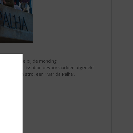
e grote lagune bij de monding
 schepen die Lissabon bevoorraadden afgedekt
en zee van stro, een “Mar da Palha”.