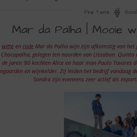
Fine Taste
Good 
AR
Mar da Palha | Mooie wi
A
ALHA
e
witte
en
rode
Mar da Palha wijn zijn afkomstig van he
IJNEN
 Chocapalha, gelegen ten noorden van Lissabon. Quinta d
IT
de jaren ’80 kochten Alice en haar man Paulo Tavares da
jngaarden en wijnkelder. Zij leiden het bedrijf vandaag 
ORTUGAL
Sandra zijn eveneens zeer actief als expo