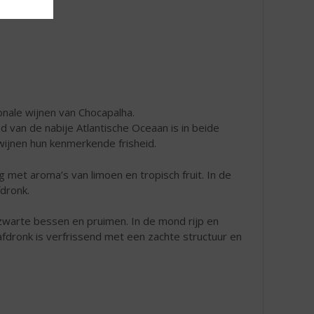
onale wijnen van Chocapalha.
ed van de nabije Atlantische Oceaan is in beide
wijnen hun kenmerkende frisheid.
ig met aroma’s van limoen en tropisch fruit. In de
fdronk.
 zwarte bessen en pruimen. In de mond rijp en
fdronk is verfrissend met een zachte structuur en