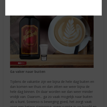
Ga vaker naar buiten
Tijdens de vakantie zijn we bijna de hele dag buiten en
dan komen we thuis en dan zitten we weer bijna de
hele dag binnen. En daar worden we dan weer minder
vrolijk van. Daarom... ga zo vaak mogelijk naar buiten
als u kunt. Sowieso is beweging goed, het zorgt vaak
voor een betere stemming, meer ruimte in uw hoofd en