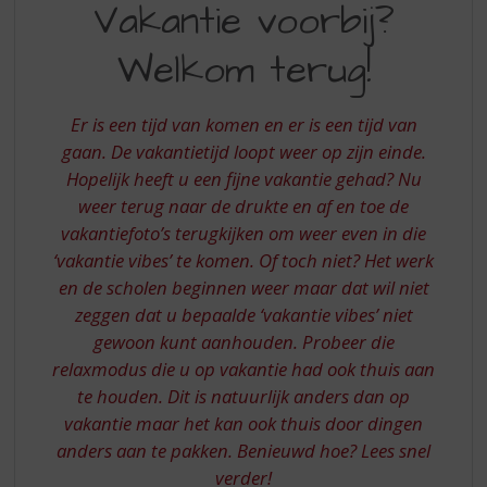
S
Vakantie voorbij?
VOORBIJ
p
r
Welkom terug!
WELKOM
i
TERUG
n
g
Er is een tijd van komen en er is een tijd van
n
gaan. De vakantietijd loopt weer op zijn einde.
a
Hopelijk heeft u een fijne vakantie gehad? Nu
a
weer terug naar de drukte en af en toe de
r
d
vakantiefoto’s terugkijken om weer even in die
e
‘vakantie vibes’ te komen. Of toch niet? Het werk
n
en de scholen beginnen weer maar dat wil niet
a
zeggen dat u bepaalde ‘vakantie vibes’ niet
v
gewoon kunt aanhouden. Probeer die
i
relaxmodus die u op vakantie had ook thuis aan
g
a
te houden. Dit is natuurlijk anders dan op
t
vakantie maar het kan ook thuis door dingen
i
anders aan te pakken. Benieuwd hoe? Lees snel
e
verder!