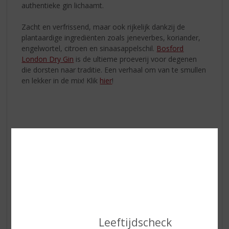
authentieke gin lichaamt.
Zacht en verfrissend, maar ook rijkelijk dankzij de
plantaardige ingrediënten zoals jeneverbes, koriander,
engelwortel, citroen en sinaasappelschil.
Bosford
London Dry Gin
is de ultieme proeverij voor degenen
die dorsten naar traditie. Een verhaal om van te smullen
en lekker in de mix! Klik
hier
!
Leeftijdscheck