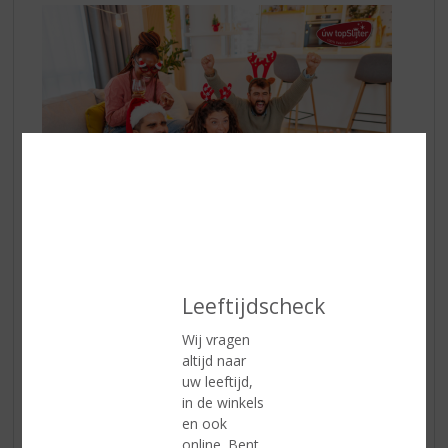
Leeftijdscheck
Bordspellen
Wij vragen
Samen rond de tafel zitten en een bordspel spelen is
altijd naar
een geweldige manier om de avond door te brengen.
uw leeftijd,
Spellen zoals Monopoly, Catan, of zelfs een
in de winkels
eenvoudig kaartspel kunnen zorgen voor uren
en ook
speelplezier.
online. Bent