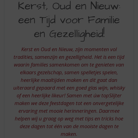
S
Kerst, Oud en Nieuw:
OUD
p
r
een Tijd voor Familie
EN
i
NIEUW
n
en Gezelligheid!
g
EEN
n
TIJD
a
Kerst en Oud en Nieuw, zijn momenten vol
a
VOOR
tradities, samenzijn en gezelligheid. Het is een tijd
r
waarin families samenkomen om te genieten van
FAMILIE
d
elkaars gezelschap, samen spelletjes spelen,
e
EN
n
heerlijke maaltijden maken en dit gaat dan
GEZELLIGHEID
a
uiteraard gepaard met een goed glas wijn, whisky
v
of een heerlijke likeur! Samen met úw topSlijter
i
maken we deze feestdagen tot een onvergetelijke
g
ervaring met mooie herinneringen. Daarmee
a
t
helpen wij u graag op weg met tips en tricks hoe
i
deze dagen tot één van de mooiste dagen te
e
maken.