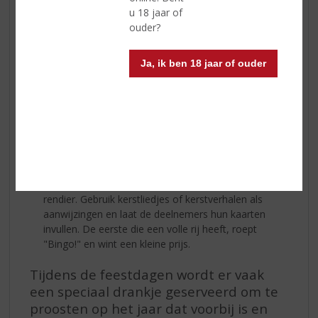
u 18 jaar of
Kerstquiz
ouder?
Test de kennis van uw familie en vrienden met een
kerstquiz (Kahoot). Het kan gaan over kersttradities,
Ja, ik ben 18 jaar of ouder
films, muziek en meer. Het is een leuke manier om
samen te lachen en iets nieuws te leren.
Kerstbingo
Kerstbingo is een leuke en eenvoudige manier om
iedereen bij het feest te betrekken. Maak
bingokaarten met afbeeldingen van
kerstgerelateerde voorwerpen, zoals een
kerstboom, een sneeuwman, een kerstster en een
rendier. Gebruik kerstliedjes of kerstverhalen als
aanwijzingen en laat de deelnemers hun kaarten
invullen. De eerste die een volle rij heeft, roept
"Bingo!" en wint een kleine prijs.
Tijdens de feestdagen wordt er vaak
een speciaal drankje geserveerd om te
proosten op het jaar dat voorbij is en