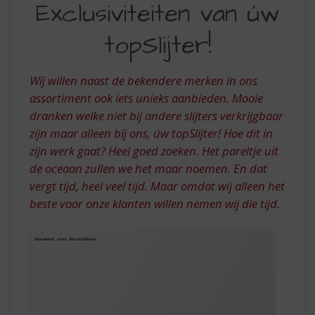
S
Exclusiviteiten van úw
VAN
p
r
topSlijter!
ÚW
i
TOPSLIJTER!
n
g
Wij willen naast de bekendere merken in ons
n
assortiment ook iets unieks aanbieden. Mooie
a
dranken welke niet bij andere slijters verkrijgbaar
a
zijn maar alleen bij ons, úw topSlijter! Hoe dit in
r
d
zijn werk gaat? Heel goed zoeken. Het pareltje uit
e
de oceaan zullen we het maar noemen. En dat
n
vergt tijd, heel veel tijd. Maar omdat wij alleen het
a
beste voor onze klanten willen nemen wij die tijd.
v
i
g
a
t
i
e