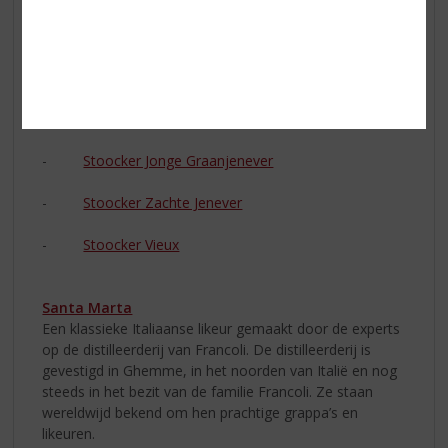
De Stoocker is bij ons in 5 varianten verkrijgbaar:
-
Stoocker Jonge Jenever
-
Stoocker Beerenburg
-
Stoocker Jonge Graanjenever
-
Stoocker Zachte Jenever
-
Stoocker Vieux
Santa Marta
Een klassieke Italiaanse likeur gemaakt door de experts
op de distilleerderij van Francoli. De distilleerderij is
gevestigd in Ghemme, in het noorden van Italië en nog
steeds in het bezit van de familie Francoli. Ze staan
wereldwijd bekend om hen prachtige grappa’s en
likeuren.