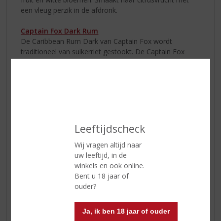
een vleug perzik in de afdronk.
Captain Fox Dark Rum
De Caribbean Rum Dark van Captain Fox wordt
traditioneel van suikerriet gestookt. De Captain Fox
Dark is een zachte, aromatische rum die zich vooral
leent voor gebruik in warme winterdranken en de
keuken.
Captain Fox White Rum
De Caribbean Rum White van Captain Fox wordt
traditioneel van suikerriet gestookt. De Captain Fox
Leeftijdscheck
White is een lichte, zuivere rum die geschikt is voor
mixdranken en cocktails.
Wij vragen altijd naar
uw leeftijd, in de
Stoocker
winkels en ook online.
Stoocker is een (h)eerlijke borrel van vaderlandse
Bent u 18 jaar of
bodem. Ambachtelijk gemaakt met alle zorg en
ouder?
aandacht die een goed product verdient. De kunst van
het distilleren is eeuwenoud en heeft in ons land een
Ja, ik ben 18 jaar of ouder
lange en rijke traditie.