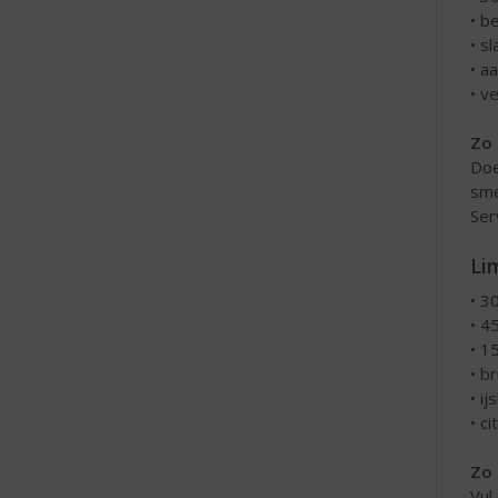
• b
• s
• a
• v
Zo 
Doe
sme
Ser
Lim
• 3
• 4
• 1
• b
• ij
• c
Zo 
Vul