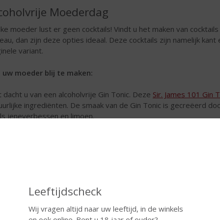
coholvrije Moederdag
ke moeder lust er geen cocktails! Vindt u het maken van cocktails 
eau, dan zijn deze opties ideaal. Deze cocktails zijn namelijk kant 
ginele variant.
uw moeder blij te maken:
 dacht u van een alcoholvrije Gin Tonic. Deze
Sir. James 101 Gin T
uurlijke ingrediënten. De smaak van de Gin Tonic is gecreëerd doo
ls jeneverbessen en limoen.
ver een alcoholvrije Mojito? Dan kiest u voor
Sir. James 101 Mojit
dt geopend is de geur van munt direct kenmerkend voor deze moc
tige kleur demonstreert zich stijlvol in het glas in combinatie met 
ttige smaak is fris en tintelend met tonen van citrusfruit en wat 
alanceerde afdronk.
Leeftijdscheck
r de liefhebber van citrusfruit kunt u kiezen voor
Sir. James 101 Bi
Wij vragen altijd naar uw leeftijd, in de winkels
akvolle combinatie van natuurlijke extracten zoals rozemarijn, sal
en ook online. Bent u 18 jaar of ouder?