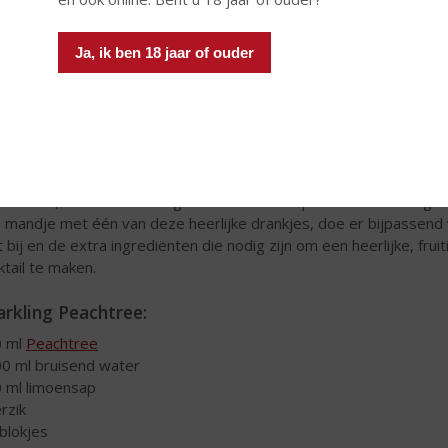
tmuskaat met een sinaasappeltwist. Deze alcoholvrije drank heef
 een verfijnde kruidigheid en citrusfruit zoals sinaasappel gevol
tere smaak met een lichte bubbel op de afdronk.
Ja, ik ben 18 jaar of ouder
 voor een alcoholvrije Moederdag kunt u gewoon bij uw topSlijter
uitige Moederdag
 houdt er nou niet van fruit. Een fruitmandje is natuurlijk een supe
k cadeau, maar ook de volgende variant is top voor Moederdag. V
 mandje met één van deze heerlijke drankjes, doe er bijpassend
it bij en de extra ingrediënten die nodig zijn om een heerlijke, fruit
ktail te maken.
arkling Peachtree:
0 ml
Peachtree
00 ml bruisend water
0 ml limoensap
erzik
sblokjes