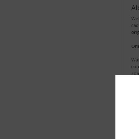
Al
Wel
cad
ori
Om 
Wat
nat
zoa
Lie
wor
mis
pre
geb
Voo
sma