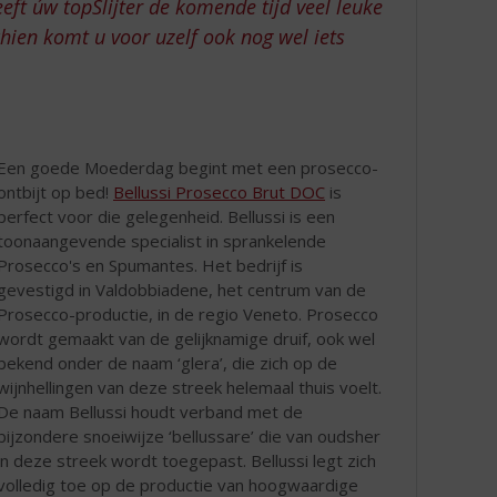
eft úw topSlijter de komende tijd veel leuke
ien komt u voor uzelf ook nog wel iets
Een goede Moederdag begint met een prosecco-
ontbijt op bed!
Bellussi Prosecco Brut DOC
is
perfect voor die gelegenheid. Bellussi is een
toonaangevende specialist in sprankelende
Prosecco's en Spumantes. Het bedrijf is
gevestigd in Valdobbiadene, het centrum van de
Prosecco-productie, in de regio Veneto. Prosecco
wordt gemaakt van de gelijknamige druif, ook wel
bekend onder de naam ‘glera’, die zich op de
wijnhellingen van deze streek helemaal thuis voelt.
De naam Bellussi houdt verband met de
bijzondere snoeiwijze ‘bellussare’ die van oudsher
in deze streek wordt toegepast. Bellussi legt zich
volledig toe op de productie van hoogwaardige