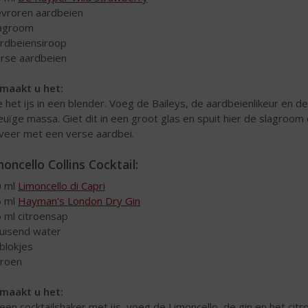
evroren aardbeien
lagroom
ardbeiensiroop
erse aardbeien
maakt u het:
 het ijs in een blender. Voeg de Baileys, de aardbeienlikeur en 
uïge massa. Giet dit in een groot glas en spuit hier de slagroom
veer met een verse aardbei.
oncello Collins Cocktail:
0 ml
Limoncello di Capri
5 ml
Hayman's London Dry Gin
5 ml citroensap
ruisend water
sblokjes
itroen
maakt u het:
 een cocktailshaker met ijs, voeg de Limoncello, de gin en het ci