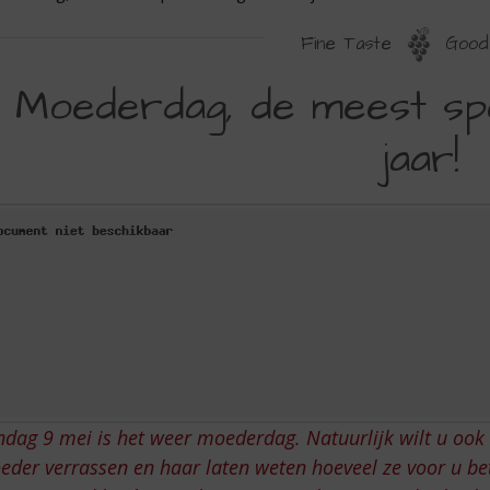
Fine Taste
Good 
OEDERDAG,
Moederdag, de meest spe
E
jaar!
EEST
PECIALE
AG
AN
ET
AAR!
dag 9 mei is het weer moederdag. Natuurlijk wilt u ook 
der verrassen en haar laten weten hoeveel ze voor u bete