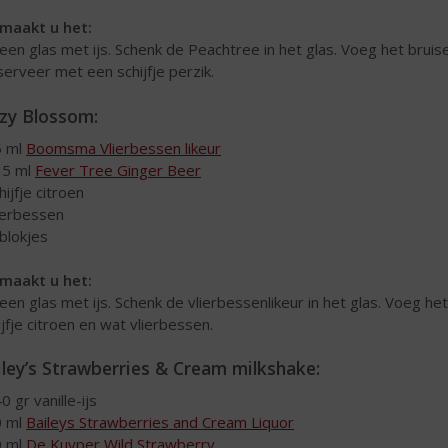
maakt u het:
 een glas met ijs. Schenk de Peachtree in het glas. Voeg het bru
serveer met een schijfje perzik.
zzy Blossom:
5 ml
Boomsma Vlierbessen likeur
35 ml
Fever Tree Ginger Beer
hijfje citroen
lierbessen
sblokjes
maakt u het:
 een glas met ijs. Schenk de vlierbessenlikeur in het glas. Voeg 
ijfje citroen en wat vlierbessen.
iley’s Strawberries & Cream milkshake:
0 gr vanille-ijs
0 ml
Baileys Strawberries and Cream Liquor
0 ml
De Kuyper Wild Strawberry