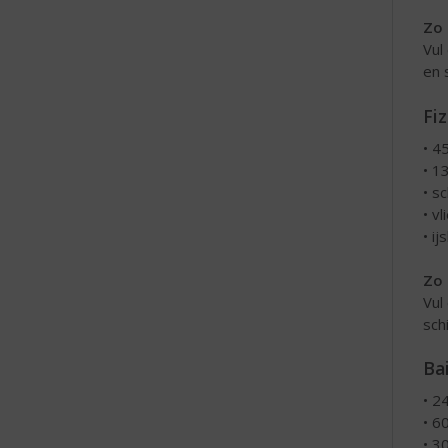
Zo 
Vul
en 
Fi
• 4
• 1
• sc
• v
• ij
Zo 
Vul
sch
Ba
• 24
• 6
• 3