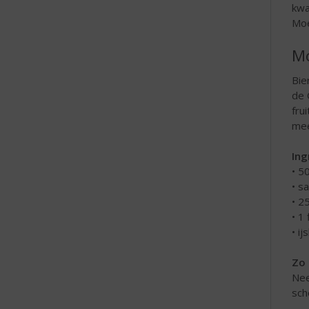
kwa
Moe
Mo
Bie
de 
fru
mee
Ing
• 5
• s
• 2
• 1
• ij
Zo 
Nee
sch