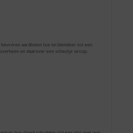
de bevroren aardbeien toe en blendeer tot een
 overheen en daarover een scheutje siroop.
troensap toe. Goed schudden. Vul een glas met wat