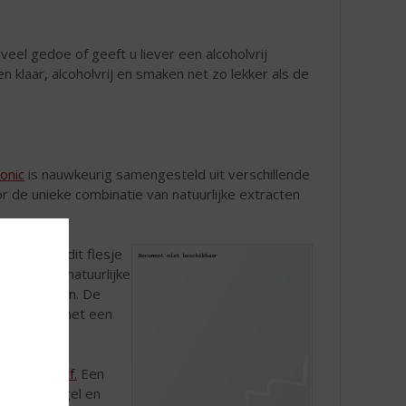
veel gedoe of geeft u liever een alcoholvrij
en klaar, alcoholvrij en smaken net zo lekker als de
onic
is nauwkeurig samengesteld uit verschillende
r de unieke combinatie van natuurlijke extracten
o
. Wanneer dit flesje
ktail. De natuurlijke
ijs en limoen. De
kruidigheid met een
tter Aperitif.
Een
ie, kruidnagel en