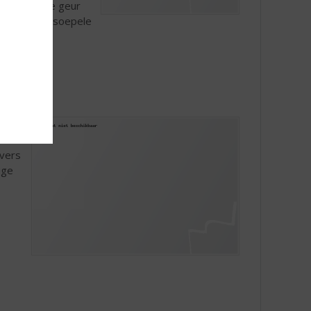
t een frisse geur
gd door een soepele
 terecht!
r
ul
 vers
ige