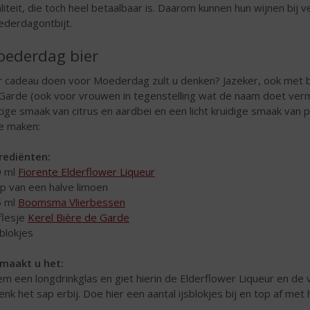
liteit, die toch heel betaalbaar is. Daarom kunnen hun wijnen bi
derdagontbijt.
ederdag bier
r cadeau doen voor Moederdag zult u denken? Jazeker, ook met 
Garde (ook voor vrouwen in tegenstelling wat de naam doet verm
itige smaak van citrus en aardbei en een licht kruidige smaak van 
 maken:
rediënten:
0 ml
Fiorente Elderflower Liqueur
ap van een halve limoen
5 ml
Boomsma Vlierbessen
 flesje
Kerel Bière de Garde
sblokjes
maakt u het:
m een longdrinkglas en giet hierin de Elderflower Liqueur en de v
enk het sap erbij. Doe hier een aantal ijsblokjes bij en top af met h