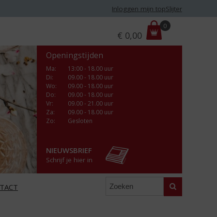
Inloggen mijn topSlijter
P
0
€
0,00
r
i
Openingstijden
j
s
Ma
:
13:00 - 18.00 uur
Di
:
09.00 - 18.00 uur
:
Wo
:
09.00 - 18.00 uur
Do
:
09.00 - 18.00 uur
Vr
:
09.00 - 21.00 uur
Za
:
09.00 - 18.00 uur
Zo:
Gesloten
NIEUWSBRIEF
Schrijf je hier in
Zoeken
TACT