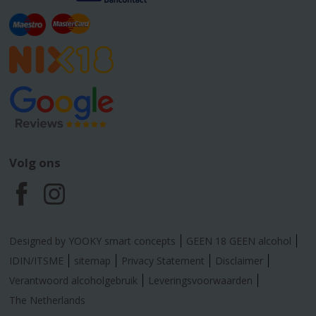
Volg ons
F
I
a
n
Designed by YOOKY smart concepts
GEEN 18 GEEN alcohol
c
s
IDIN/ITSME
sitemap
Privacy Statement
Disclaimer
Verantwoord alcoholgebruik
Leveringsvoorwaarden
e
t
The Netherlands