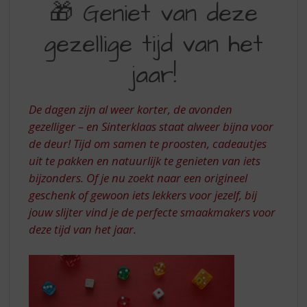
S
🎁 Geniet van deze
VAN
p
r
gezellige tijd van het
DEZE
i
GEZELLIGE
n
jaar!
g
TIJD
n
VAN
a
De dagen zijn al weer korter, de avonden
a
HET
gezelliger – en Sinterklaas staat alweer bijna voor
r
de deur! Tijd om samen te proosten, cadeautjes
JAAR
d
uit te pakken en natuurlijk te genieten van iets
e
n
bijzonders. Of je nu zoekt naar een origineel
a
geschenk of gewoon iets lekkers voor jezelf, bij
v
jouw slijter vind je de perfecte smaakmakers voor
i
deze tijd van het jaar.
g
a
t
i
e