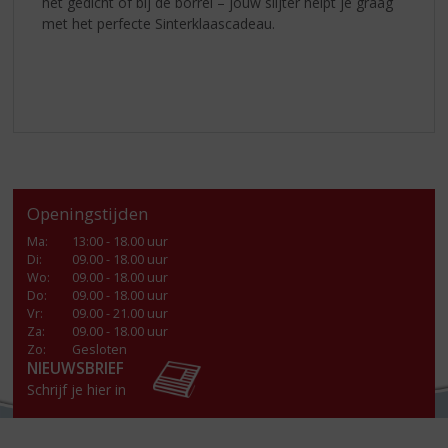
het gedicht of bij de borrel – jouw slijter helpt je graag
met het perfecte Sinterklaascadeau.
Openingstijden
Ma
:
13:00 - 18.00 uur
Di
:
09.00 - 18.00 uur
Wo
:
09.00 - 18.00 uur
Do
:
09.00 - 18.00 uur
Vr
:
09.00 - 21.00 uur
Za
:
09.00 - 18.00 uur
Zo:
Gesloten
NIEUWSBRIEF
Schrijf je hier in