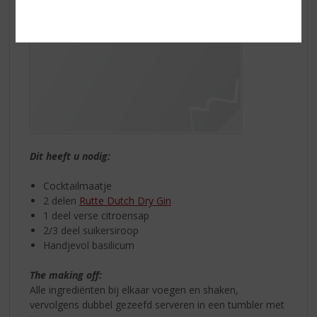
Dit heeft u nodig:
Cocktailmaatje
2 delen
Rutte Dutch Dry Gin
1 deel verse citroensap
2/3 deel suikersiroop
Handjevol basilicum
The making off:
Alle ingrediënten bij elkaar voegen en shaken,
vervolgens dubbel gezeefd serveren in een tumbler met