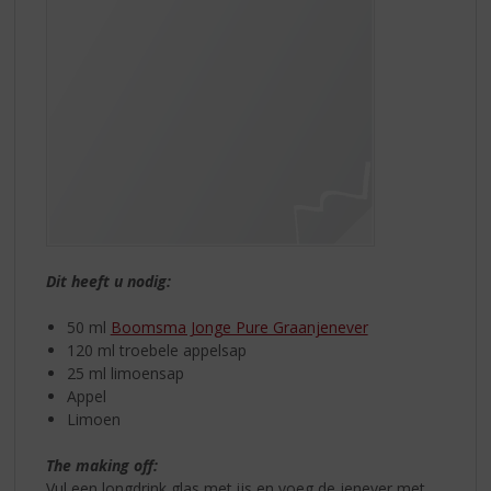
Dit heeft u nodig:
50 ml
Boomsma Jonge Pure Graanjenever
120 ml troebele appelsap
25 ml limoensap
Appel
Limoen
The making off:
Vul een longdrink glas met ijs en voeg de jenever met