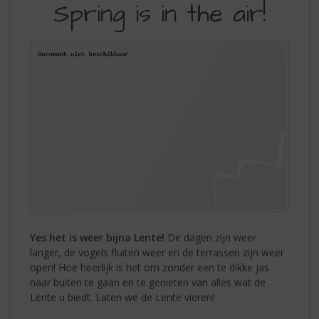
S
Spring is in the air!
IS
p
r
IN
i
THE
n
g
AIR!
n
a
a
r
d
e
n
a
v
i
Yes het is weer bijna Lente!
De dagen zijn weer
g
langer, de vogels fluiten weer en de terrassen zijn weer
a
open! Hoe heerlijk is het om zonder een te dikke jas
t
naar buiten te gaan en te genieten van alles wat de
i
Lente u biedt. Laten we de Lente vieren!
e