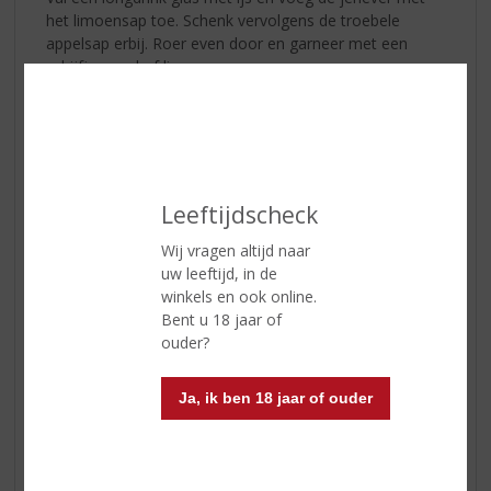
het limoensap toe. Schenk vervolgens de troebele
appelsap erbij. Roer even door en garneer met een
schijfje appel of limoen.
Rutte Dutch Dry Gin
| Pittig en fris
… met een beetje
anijs
De prijswinnende Celery Gin in een modernere versie!
Al sinds onze oprichting in 1872 experimenteren we veel
Leeftijdscheck
met kruiden en specerijen. We distilleren onder andere
kardemom, verse handgeschilde sinsaasappelschil en
Wij vragen altijd naar
bladselderij. De selderij geeft de gin een hartig maar fris
uw leeftijd, in de
tintje.
winkels en ook online.
Bent u 18 jaar of
Smaak:
Licht kruidige tonen van munt, peterselie en
ouder?
selderij. Pittig en fris met een beetje anijs.
Perfect voor
dorstlessende gin in de mix!
Ja, ik ben 18 jaar of ouder