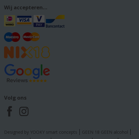
Wij accepteren...
Volg ons
F
I
a
n
Designed by YOOKY smart concepts
GEEN 18 GEEN alcohol