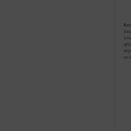
Rod
Geu
Sma
Afd
Wijn
en 