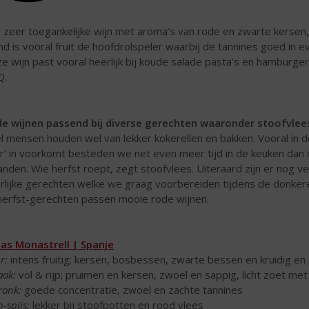
 zeer toegankelijke wijn met aroma’s van rode en zwarte kersen,
d is vooral fruit de hoofdrolspeler waarbij de tannines goed in e
e wijn past vooral heerlijk bij koude salade pasta’s en hamburge
Q.
e wijnen passend bij diverse gerechten waaronder stoofvlee
l mensen houden wel van lekker kokerellen en bakken. Vooral in
'r' in voorkomt besteden we net even meer tijd in de keuken dan 
nden. Wie herfst roept, zegt stoofvlees. Uiteraard zijn er nog v
rlijke gerechten welke we graag voorbereiden tijdens de donker
 herfst-gerechten passen mooie rode wijnen.
as Monastrell | Spanje
r:
intens fruitig; kersen, bosbessen, zwarte bessen en kruidig en
ak:
vol & rijp; pruimen en kersen, zwoel en sappig, licht zoet met
ronk:
goede concentratie, zwoel en zachte tannines
-spijs:
lekker bij stoofpotten en rood vlees