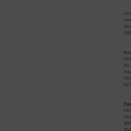
Een
mon
Dez
BB
Rod
Vee
de 
maa
hee
bij
Pas
Geu
Sma
Afd
Wijn