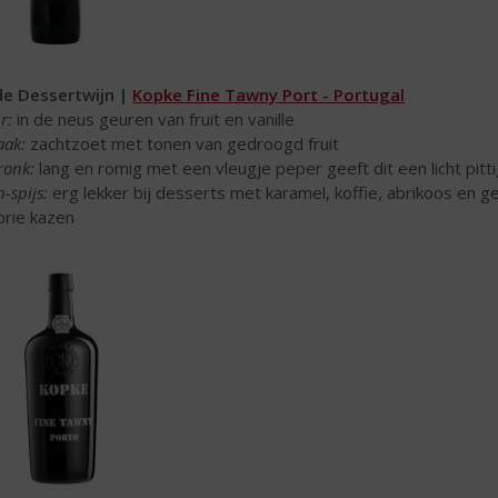
e Dessertwijn |
Kopke Fine Tawny Port - Portugal
r:
in de neus geuren van fruit en vanille
ak:
zachtzoet met tonen van gedroogd fruit
ronk:
lang en romig met een vleugje peper geeft dit een licht pitt
-spijs:
erg lekker bij desserts met karamel, koffie, abrikoos en g
brie kazen