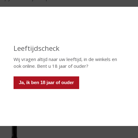
Leeftijdscheck
Wij vragen altijd naar uw leeftijd, in de winkels en
ook online. Bent u 18 jaar of ouder?
Ja, ik ben 18 jaar of ouder
a Tempranillo | Spanje
r:
bramen, bosbessen en zwarte bessen; getoast hout en zoete 
ak:
donker en vol rijp fruit, kruidig met rijpe soepele tannines
ronk:
een volle afdronk
n-spijs:
lekker bij de meeste Spaanse en Italiaanse gerechten. Ma