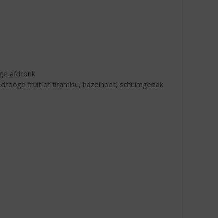
ige afdronk
edroogd fruit of tiramisu, hazelnoot, schuimgebak