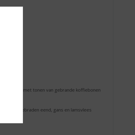
specerijen met tonen van gebrande koffiebonen
ar ook bij gebraden eend, gans en lamsvlees