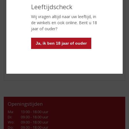
aan mixdrankjes.
Leeftijdscheck
Santa Marta Italian Espresso
Wij vragen altijd naar uw leeftijd, in
Deze premium kwaliteit espressolikeur is gemaakt van
de winkels en ook online. Bent u 18
100% natuurlijke ingrediënten: water, suiker, alcohol en
jaar of ouder?
koffieinfusie. Geen toegevoegde kleurstoffen,
smaakstoffen of conserveringsmiddelen. Elke slok doet
denken aan het drinken van een espresso in het
Ja, ik ben 18 jaar of ouder
charmante Italië!
Klik
hier
voor alle aanbiedingen.
Openingstijden
Ma
:
13:00 - 18.00 uur
Di
:
09.00 - 18.00 uur
Wo
:
09.00 - 18.00 uur
Do
:
09.00 - 18.00 uur