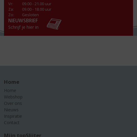
Vr
:
09.00 - 21.00 uur
Za
:
09.00 - 18.00 uur
Zo:
Gesloten
NIEUWSBRIEF
Schrijf je hier in
Home
Home
Webshop
Over ons
Nieuws
Inspiratie
Contact
Mijn topSlijter