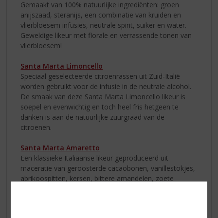
Gemaakt van 100% natuurlijke ingrediënten: groen
anijszaad, steranijs, een combinatie van kruiden en
vlierbloesem infusies, neutrale spirit, suiker en water.
Geweldige likeur met florale en verrassende tonen van
vlierbloesem!
Santa Marta Limoncello
Speciaal geselecteerde citroenrassen uit Zuid-Italië
worden gebruikt voor de infusie in de neutrale alcohol.
De smaak van deze Santa Marta Limoncello likeur is
soepel en evenwichtig en toch heel fris hetgeen te
danken is aan de natuurlijke zuurgraad van de
citroenen.
Santa Marta Amaretto
Een klassieke Italiaanse likeur geproduceerd uit
maceratie van geroosterde cacaobonen, vanillestokjes,
abrikoospitten, kersen, bittere amandelen, zoete
sinaasappelschil en zoete sinaasappelbloesem in water
en alcohol. Puur of over ijs, gegarneerd met
sinaasappelschil. Een goede basis voor een breed scala