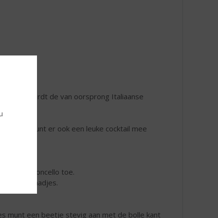
die dag wordt de van oorsprong Italiaanse
u
js. Maar je kunt er ook een leuke cocktail mee
n 30 ml Limoncello toe.
asilicumblaadjes.
es munt een beetje stevig aan met de bolle kant