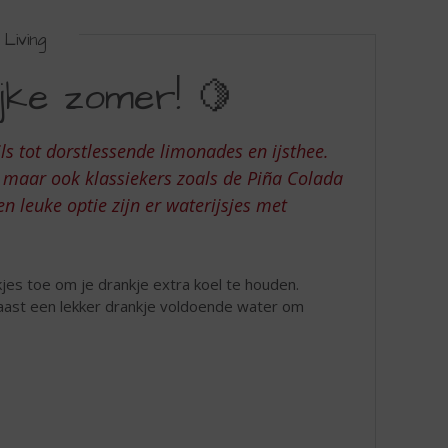
Living
ijke zomer! 🍋
ls tot dorstlessende limonades en ijsthee.
T maar ook klassiekers zoals de Piña Colada
en leuke optie zijn er waterijsjes met
jes toe om je drankje extra koel te houden.
aast een lekker drankje voldoende water om