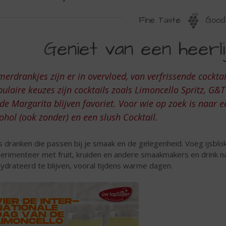
Fine Taste
Good 
ENIET
Geniet van een heerl
AN
EN
erdrankjes zijn er in overvloed, van verfrissende cocktai
EERLIJKE
ulaire keuzes zijn cocktails zoals Limoncello Spritz, G&
OMER
de Margarita blijven favoriet. Voor wie op zoek is naar e
ohol (ook zonder) en een slush Cocktail.
s dranken die passen bij je smaak en de gelegenheid. Voeg ijsblok
erimenteer met fruit, kruiden en andere smaakmakers en drink n
ydrateerd te blijven, vooral tijdens warme dagen.