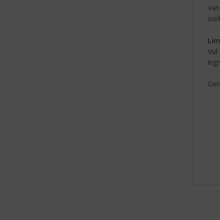
van
sod
Lim
Vul
ing
Gen