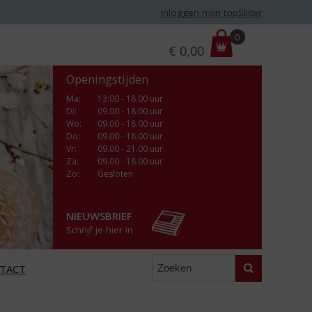
Inloggen mijn topSlijter
P
0
€
0,00
r
i
Openingstijden
j
s
Ma
:
13:00 - 18.00 uur
Di
:
09.00 - 18.00 uur
:
Wo
:
09.00 - 18.00 uur
Do
:
09.00 - 18.00 uur
Vr
:
09.00 - 21.00 uur
Za
:
09.00 - 18.00 uur
Zo:
Gesloten
NIEUWSBRIEF
Schrijf je hier in
Zoeken
TACT